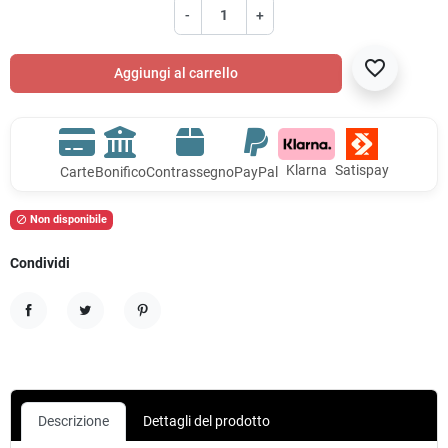
-
+
favorite_border
Aggiungi al carrello
Klarna
Satispay
Carte
Bonifico
Contrassegno
PayPal
Non disponibile

Condividi
Condividi
Twitta
Pinterest
Descrizione
Dettagli del prodotto