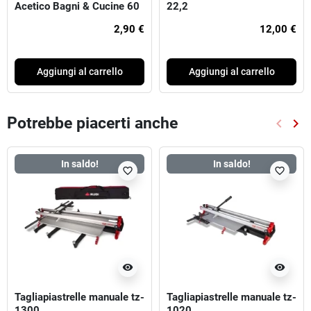
Acetico Bagni & Cucine 60
22,2
ml Bianco
2,90 €
12,00 €
Aggiungi al carrello
Aggiungi al carrello
Potrebbe piacerti anche
keyboard_arrow_left
keyboard_arrow_right
Preced
Suc
In saldo!
In saldo!
favorite_border
favorite_border
visibility
visibility
Tagliapiastrelle manuale tz-
Tagliapiastrelle manuale tz-
1300
1020