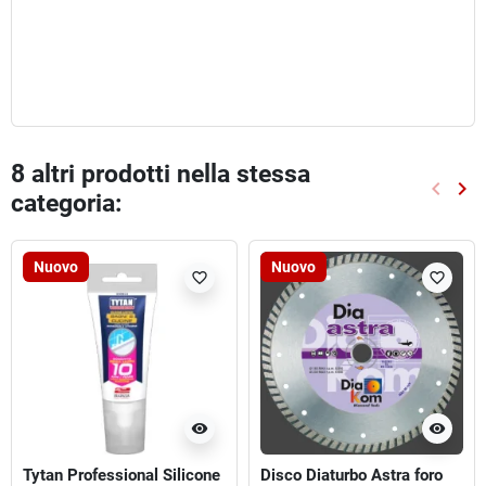
8 altri prodotti nella stessa
keyboard_arrow_left
keyboard_arrow_right
categoria:
Preced
Suc
Nuovo
Nuovo
favorite_border
favorite_border
visibility
visibility
Tytan Professional Silicone
Disco Diaturbo Astra foro