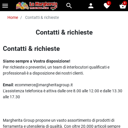
0
0
menu
search
person
favorite
shopping_basket
Home
Contatti & richieste
Contatti & richieste
Contatti & richieste
Siamo sempre a Vostra disposizione!
Per richieste o preventivi, un team di interlocutori qualificati e
professionali è a disposizione dei nostri clienti.
Email
: ecommerce@margheritagroup.it
L'assistenza telefonica è attiva dalle ore 8.00 alle 12.00 e dalle 13.30
alle 17.30
Margherita Group propone un vasto assortimento di prodotti di
ferramenta e utensileria di qualità. Con oltre 20.000 articoli sempre