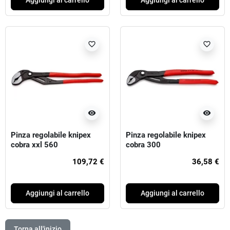
Aggiungi al carrello
Aggiungi al carrello
favorite_border
favorite_border
visibility
visibility
Pinza regolabile knipex
Pinza regolabile knipex
cobra xxl 560
cobra 300
109,72 €
36,58 €
Aggiungi al carrello
Aggiungi al carrello
Torna all'inizio