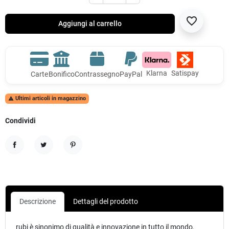
favorite_border
Aggiungi al carrello
Klarna
Satispay
Carte
Bonifico
Contrassegno
PayPal
Ultimi articoli in magazzino

Condividi
Condividi
Twitta
Pinterest
Descrizione
Dettagli del prodotto
rubi è sinonimo di qualità e innovazione in tutto il mondo.