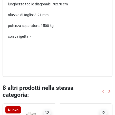
lunghezza taglio diagonale: 70x70 cm
altezza di taglio: 3-21 mm
potenza separatore: 1500 kg
con valigetta: ·
8 altri prodotti nella stessa
keyboard_arrow_left
keyboard_arrow_right
categoria:
Preced
Suc
Nuovo
favorite_border
favorite_border