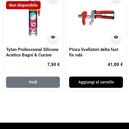
Non disponibile
visibility
visibility
Tytan Professional Silicone
Pinza livellatori delta fast
Acetico Bagni & Cucine
fix rubi
280 ml Bianco
7,50 €
41,00 €
Vedi
Aggiungi al carrello