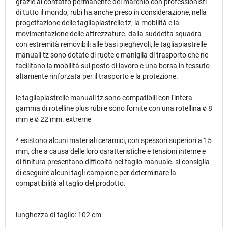
grazie al contatto permanente del marchio con professionisti
di tutto il mondo, rubi ha anche preso in considerazione, nella
progettazione delle tagliapiastrelle tz, la mobilità e la
movimentazione delle attrezzature. dalla suddetta squadra
con estremità removibili alle basi pieghevoli, le tagliapiastrelle
manuali tz sono dotate di ruote e maniglia di trasporto che ne
facilitano la mobilità sul posto di lavoro e una borsa in tessuto
altamente rinforzata per il trasporto e la protezione.
le tagliapiastrelle manuali tz sono compatibili con l'intera
gamma di rotelline plus rubi e sono fornite con una rotellina ø 8
mm e ø 22 mm. extreme
* esistono alcuni materiali ceramici, con spessori superiori a 15
mm, che a causa delle loro caratteristiche e tensioni interne e
di finitura presentano difficoltà nel taglio manuale. si consiglia
di eseguire alcuni tagli campione per determinare la
compatibilità al taglio del prodotto.
lunghezza di taglio: 102 cm