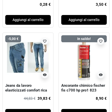
soffitto 27/50 mm - bordi
0,28 €
3,50 €
arrotondati
Aggiungi al carrello
Aggiungi al carrello
-5,00 €
In saldo!
favorite_border
favorite_border
visibility
visibility
Jeans da lavoro
Ancorante chimico fischer
elasticizzati comfort rica
fis c700 hp pro1 823
lewis job
44,83 €
39,83 €
8,90 €