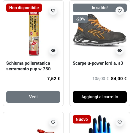
Non disponibile
In saldo!
favorite_border
favorite_border
-20%
visibility
visibility
Schiuma poliuretanica
Scarpe u-power lord a. s3
serramento pup w 750
pistola fischer
7,52 €
105,00 €
84,00 €
Vedi
Aggiungi al carrello
Nuovo
favorite_border
favorite_border