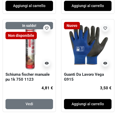
Aggiungi al carrello
Aggiungi al carrello
In saldo!
Nuovo
favorite_border
favorite_border
Non disponibile
visibility
visibility
Schiuma fischer manuale
Guanti Da Lavoro Vega
pu 1k 750 1123
G915
4,81 €
3,50 €
Vedi
Aggiungi al carrello