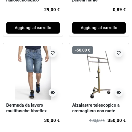
nanotecnologico
penelli nitrile
antinfiltrazione SCUDO 1lt
29,00 €
0,89 €
Aggiungi al carrello
Aggiungi al carrello
-50,00 €
favorite_border
favorite_border
visibility
visibility
Bermuda da lavoro
Alzalastre telescopico a
multitasche fibreflex
cremagliera con ruote
smontabili akifix ®
30,00 €
400,00 €
350,00 €