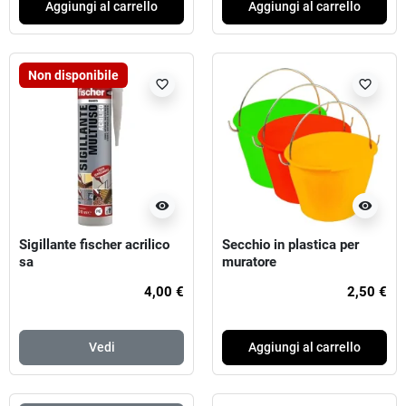
Aggiungi al carrello
Aggiungi al carrello
Non disponibile
favorite_border
favorite_border
visibility
visibility
Sigillante fischer acrilico
Secchio in plastica per
sa
muratore
4,00 €
2,50 €
Vedi
Aggiungi al carrello