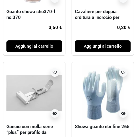
Guanto showa sho370-l
Cavaliere per doppia
no.370
orditura a incrocio per
profilo da soffitto 27/50 -
3,50 €
0,20 €
bordi arrotondati
Aggiungi al carrello
Aggiungi al carrello
favorite_border
favorite_border
visibility
visibility
Gancio con molla serie
Showa guanto nbr fine 265
“plus” per profilo da