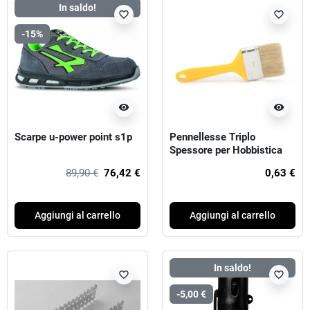
In saldo!
favorite_border
favorite_border
-15%
visibility
visibility
Scarpe u-power point s1p
Pennellesse Triplo
Spessore per Hobbistica
89,90 €
76,42 €
0,63 €
Aggiungi al carrello
Aggiungi al carrello
In saldo!
favorite_border
favorite_border
-5,00 €