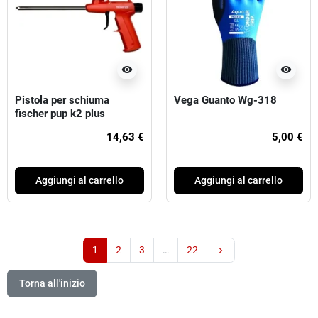
visibility
visibility
Pistola per schiuma
Vega Guanto Wg-318
fischer pup k2 plus
14,63 €
5,00 €
Aggiungi al carrello
Aggiungi al carrello
Successivo
1
2
3
…
22
keyboard_arrow_right
Torna all'inizio