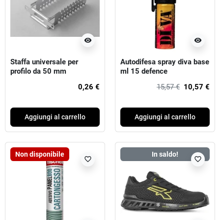
visibility
visibility
Staffa universale per
Autodifesa spray diva base
profilo da 50 mm
ml 15 defence
0,26 €
15,57 €
10,57 €
Aggiungi al carrello
Aggiungi al carrello
Non disponibile
In saldo!
favorite_border
favorite_border