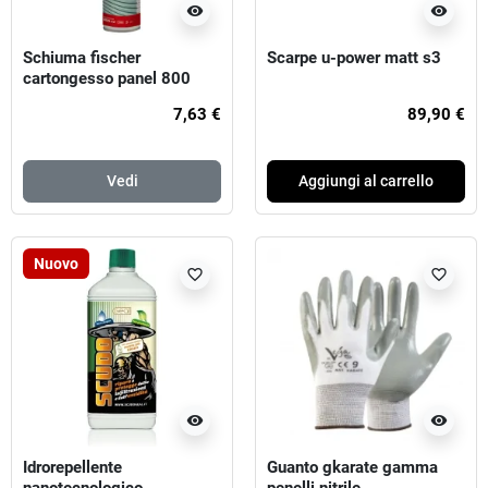
visibility
visibility
Schiuma fischer
Scarpe u-power matt s3
cartongesso panel 800
7,63 €
89,90 €
Vedi
Aggiungi al carrello
Nuovo
favorite_border
favorite_border
visibility
visibility
Idrorepellente
Guanto gkarate gamma