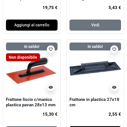
19,75 €
5,43 €
Aggiungi al carrello
Vedi
In saldo!
In saldo!
favorite_border
favorite_border
Non disponibile
visibility
visibility
Frattone liscio c/manico
Frattone in plastica 27x18
plastica pavan 28x13 mm
cm
15,30 €
2,55 €