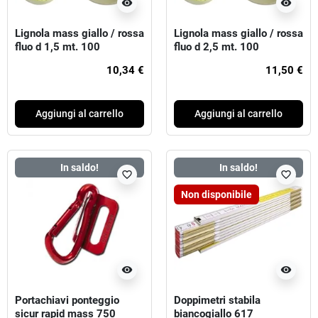
visibility
visibility
Lignola mass giallo / rossa
Lignola mass giallo / rossa
fluo d 1,5 mt. 100
fluo d 2,5 mt. 100
10,34 €
11,50 €
Aggiungi al carrello
Aggiungi al carrello
In saldo!
In saldo!
favorite_border
favorite_border
Non disponibile
visibility
visibility
Portachiavi ponteggio
Doppimetri stabila
sicur rapid mass 750
biancogiallo 617