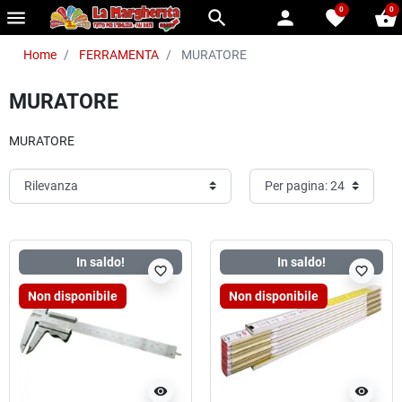
0
0
menu
search
person
favorite
shopping_basket
Home
FERRAMENTA
MURATORE
MURATORE
MURATORE
In saldo!
In saldo!
favorite_border
favorite_border
Non disponibile
Non disponibile
visibility
visibility