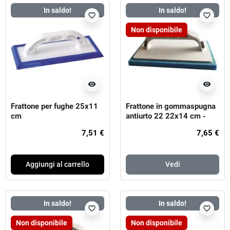
In saldo!
In saldo!
favorite_border
favorite_border
Non disponibile
visibility
visibility
Frattone per fughe 25x11
Frattone in gommaspugna
cm
antiurto 22 22x14 cm -
spessore 14 mm - blu
7,51 €
7,65 €
(dura)
Aggiungi al carrello
Vedi
In saldo!
In saldo!
favorite_border
favorite_border
Non disponibile
Non disponibile