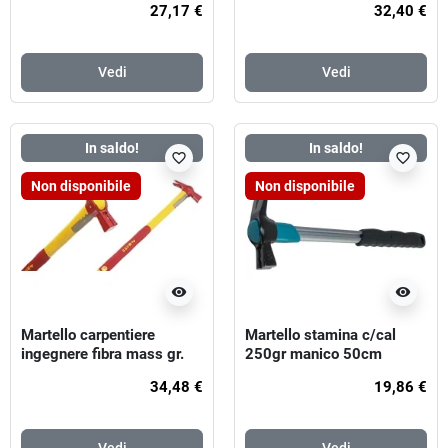
27,17 €
32,40 €
Vedi
Vedi
In saldo!
In saldo!
favorite_border
favorite_border
Non disponibile
Non disponibile
visibility
visibility
Martello carpentiere
Martello stamina c/cal
ingegnere fibra mass gr.
250gr manico 50cm
250 cm. 50
34,48 €
19,86 €