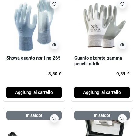
favorite_border
favorite_border
visibility
visibility
Showa guanto nbr fine 265
Guanto gkarate gamma
penelli nitrile
3,50 €
0,89 €
Aggiungi al carrello
Aggiungi al carrello
In saldo!
In saldo!
favorite_border
favorite_border