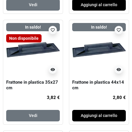
Vedi
Aggiungi al carrello
In saldo!
In saldo!
favorite_border
favorite_border
Non disponibile
visibility
visibility
Frattone in plastica 35x27
Frattone in plastica 44x14
cm
cm
3,82 €
2,80 €
Vedi
Aggiungi al carrello