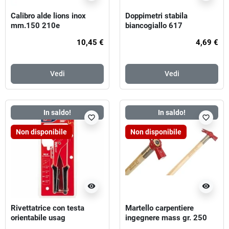
Calibro alde lions inox
Doppimetri stabila
mm.150 210e
biancogiallo 617
10,45 €
4,69 €
Vedi
Vedi
In saldo!
In saldo!
favorite_border
favorite_border
Non disponibile
Non disponibile
visibility
visibility
Rivettatrice con testa
Martello carpentiere
orientabile usag
ingegnere mass gr. 250
cm. 60