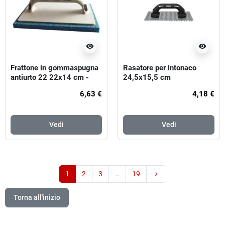
visibility
visibility
Frattone in gommaspugna
Rasatore per intonaco
antiurto 22 22x14 cm -
24,5x15,5 cm
spessore 14 mm -
6,63 €
4,18 €
aranncio (morbida)
Vedi
Vedi
Successivo
1
2
3
…
19
keyboard_arrow_right
Torna all'inizio