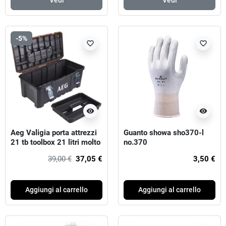
Vedi
Vedi
-5%
favorite_border
favorite_border
visibility
visibility
Aeg Valigia porta attrezzi
Guanto showa sho370-l
21 tb toolbox 21 litri molto
no.370
resistente
39,00 €
37,05 €
3,50 €
Aggiungi al carrello
Aggiungi al carrello