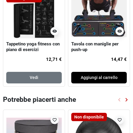
visibility
visibility
Tappetino yoga fitness con
Tavola con maniglie per
piano di esercizi
push-up
12,71 €
14,47 €
Vedi
Aggiungi al carrello
Potrebbe piacerti anche
keyboard_arrow_left
keyboard_arrow_right
Preced
Suc
Non disponibile
favorite_border
favorite_border