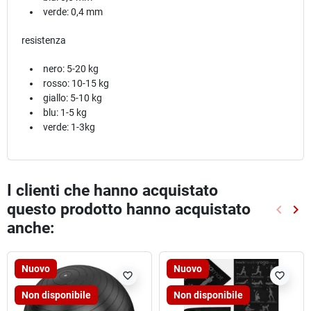
verde: 0,4 mm
resistenza
nero: 5-20 kg
rosso: 10-15 kg
giallo: 5-10 kg
blu: 1-5 kg
verde: 1-3kg
I clienti che hanno acquistato
questo prodotto hanno acquistato
keyboard_arrow_left
keyboard_arrow_right
Preced
Suc
anche:
Nuovo
Nuovo
favorite_border
favorite_border
Non disponibile
Non disponibile