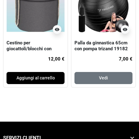
visibility
visibility
Cestino per
Palla da ginnastica 65cm
giocattoli/blocchi con
con pompa trizand 19182
tappetino kruzzel 19556
12,00 €
7,00 €
Aggiungi al carrello
Vedi

SERVIZI CLIENTI