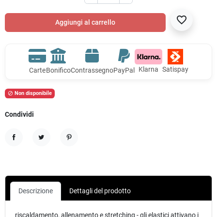
favorite_border
Aggiungi al carrello
Klarna
Satispay
Carte
Bonifico
Contrassegno
PayPal
Non disponibile

Condividi
Condividi
Twitta
Pinterest
Descrizione
Dettagli del prodotto
riscaldamento, allenamento e stretching - gli elastici attivano i