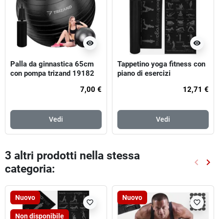
visibility
visibility
Palla da ginnastica 65cm
Tappetino yoga fitness con
con pompa trizand 19182
piano di esercizi
7,00 €
12,71 €
Vedi
Vedi
3 altri prodotti nella stessa
keyboard_arrow_left
keyboard_arrow_right
categoria:
Preced
Suc
Nuovo
Nuovo
favorite_border
favorite_border
Non disponibile