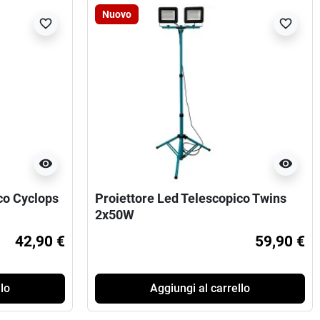
Nuovo
favorite_border
favorite_border
visibility
visibility
co Cyclops
Proiettore Led Telescopico Twins
2x50W
42,90 €
59,90 €
lo
Aggiungi al carrello