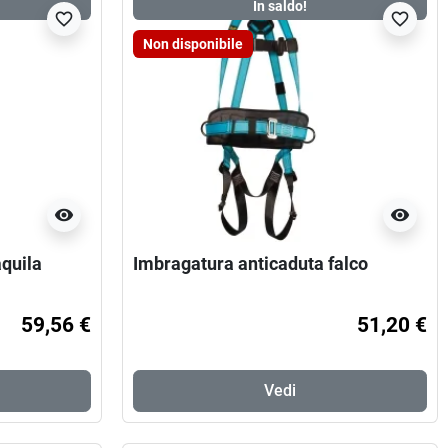
In saldo!
favorite_border
favorite_border
Non disponibile
visibility
visibility
quila
Imbragatura anticaduta falco
59,56 €
51,20 €
Vedi