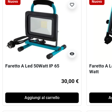
Nuovo
Nuovo
favorite_border
visibility
Faretto A Led 50Watt IP 65
Faretto A L
Watt
30,00 €
Aggiungi al carrello
Ag