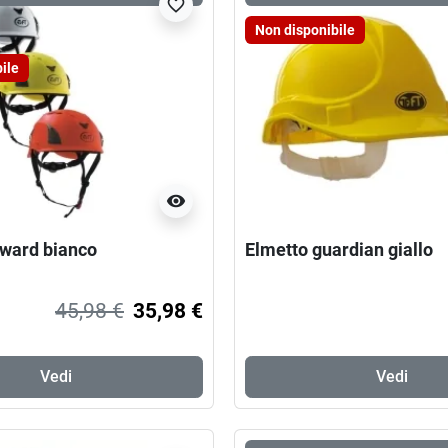
favorite_border
Non disponibile
ile
visibility
rward bianco
Elmetto guardian giallo
45,98 €
35,98 €
Vedi
Vedi