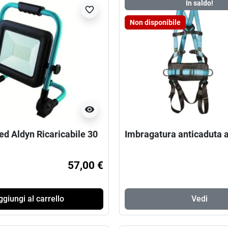
In saldo!
favorite_border
Non disponibile
visibility
ed Aldyn Ricaricabile 30
Imbragatura anticaduta a
57,00 €
giungi al carrello
Vedi