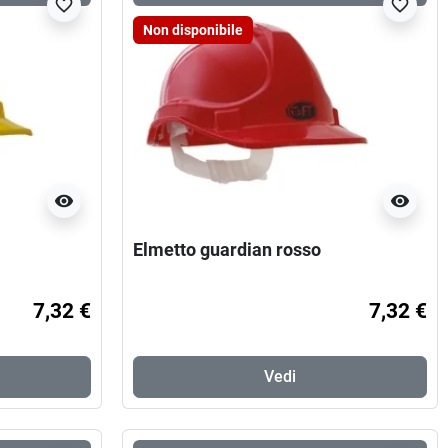
favorite_border
favorite_border
Non disponibile
visibility
visibility
Elmetto guardian rosso
7,32 €
7,32 €
Vedi