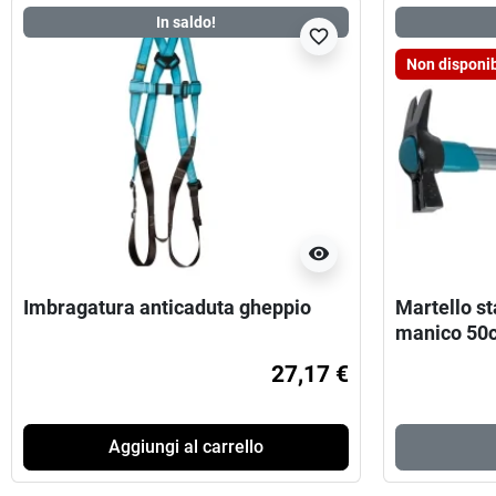
In saldo!
favorite_border
Non disponib
visibility
Imbragatura anticaduta gheppio
Martello s
manico 50
27,17 €
Aggiungi al carrello