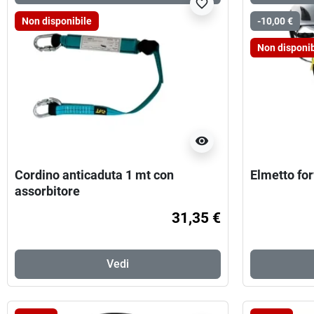
favorite_border
Non disponibile
-10,00 €
Non disponib
visibility
Cordino anticaduta 1 mt con
Elmetto fo
assorbitore
31,35 €
Vedi