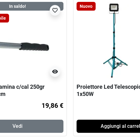
In saldo!
Nuovo
favorite_border
ile
visibility
tamina c/cal 250gr
Proiettore Led Telescopi
cm
1x50W
19,86 €
Vedi
Aggiungi al carrel