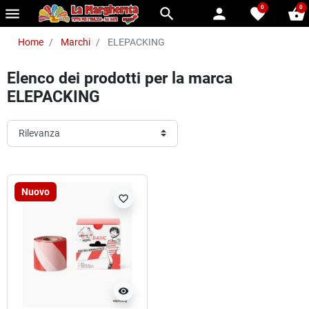
0
0
menu
search
person
favorite
shopping_basket
Home
Marchi
ELEPACKING
Elenco dei prodotti per la marca
ELEPACKING
Nuovo
favorite_border
visibility