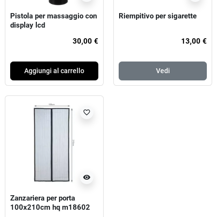
Pistola per massaggio con
Riempitivo per sigarette
display lcd
30,00 €
13,00 €
Aggiungi al carrello
Vedi
favorite_border
visibility
Zanzariera per porta
100x210cm hq m18602