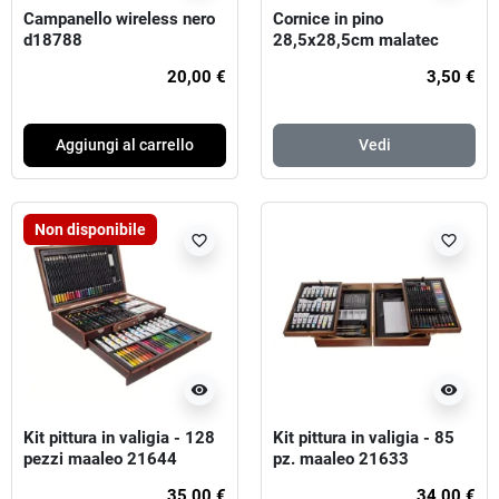
Campanello wireless nero
Cornice in pino
d18788
28,5x28,5cm malatec
19919
20,00 €
3,50 €
Aggiungi al carrello
Vedi
Non disponibile
favorite_border
favorite_border
visibility
visibility
Kit pittura in valigia - 128
Kit pittura in valigia - 85
pezzi maaleo 21644
pz. maaleo 21633
35,00 €
34,00 €