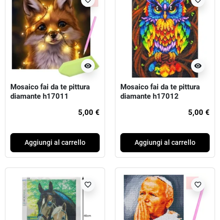
favorite_border
favorite_border
visibility
visibility
Mosaico fai da te pittura
Mosaico fai da te pittura
diamante h17011
diamante h17012
5,00 €
5,00 €
Aggiungi al carrello
Aggiungi al carrello
favorite_border
favorite_border