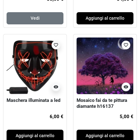
Vedi
Aggiungi al carrello
favorite_border
favorite_border
visibility
visibility
Maschera illuminata a led
Mosaico fai da te pittura
diamante h16137
6,00 €
5,00 €
Aggiungi al carrello
Aggiungi al carrello