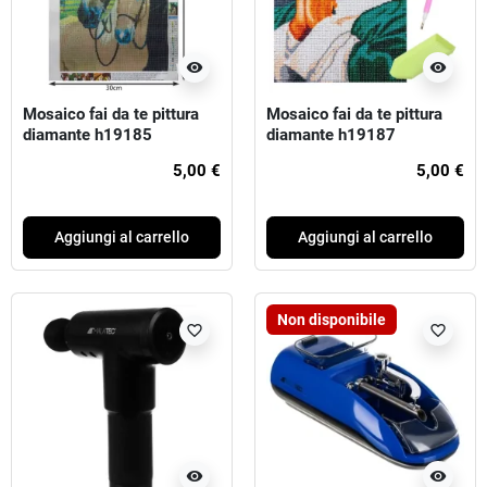
visibility
visibility
Mosaico fai da te pittura
Mosaico fai da te pittura
diamante h19185
diamante h19187
5,00 €
5,00 €
Aggiungi al carrello
Aggiungi al carrello
Non disponibile
favorite_border
favorite_border
visibility
visibility