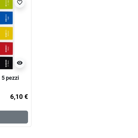
favorite_border
visibility
- 5 pezzi
6,10 €