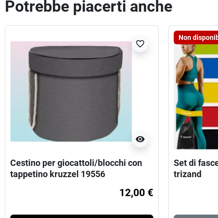
Potrebbe piacerti anche
Non disponib
favorite_border
visibility
Cestino per giocattoli/blocchi con
Set di fasce
tappetino kruzzel 19556
trizand
12,00 €