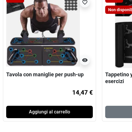
favorite_border
Non disponib
visibility
Tavola con maniglie per push-up
Tappetino y
esercizi
14,47 €
Aggiungi al carrello