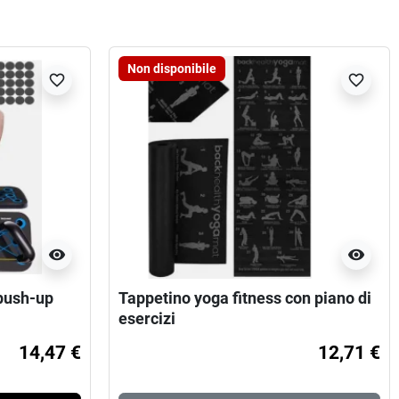
Non disponibile
favorite_border
favorite_border
visibility
visibility
 push-up
Tappetino yoga fitness con piano di
esercizi
14,47 €
12,71 €