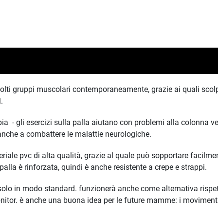
molti gruppi muscolari contemporaneamente, grazie ai quali scolpi
.
terapia - gli esercizi sulla palla aiutano con problemi alla colonna v
anche a combattere le malattie neurologiche.
teriale pvc di alta qualità, grazie al quale può sopportare facilm
a palla è rinforzata, quindi è anche resistente a crepe e strappi.
n solo in modo standard. funzionerà anche come alternativa rispe
nitor. è anche una buona idea per le future mamme: i movimenti 