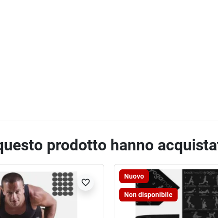
 questo prodotto hanno acquist
Nuovo
favorite_border
Non disponibile