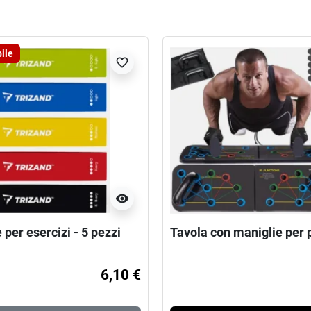
ile
favorite_border
visibility
 per esercizi - 5 pezzi
Tavola con maniglie per
6,10 €