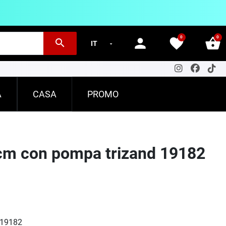
0
0
person
favorite
shopping_basket
search
A
CASA
PROMO
5cm con pompa trizand 19182
 19182