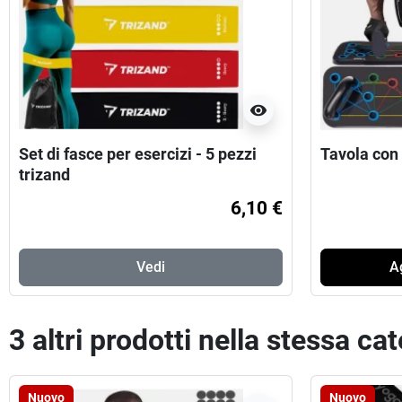
visibility
Set di fasce per esercizi - 5 pezzi
Tavola con
trizand
6,10 €
Vedi
Ag
3 altri prodotti nella stessa ca
Nuovo
Nuovo