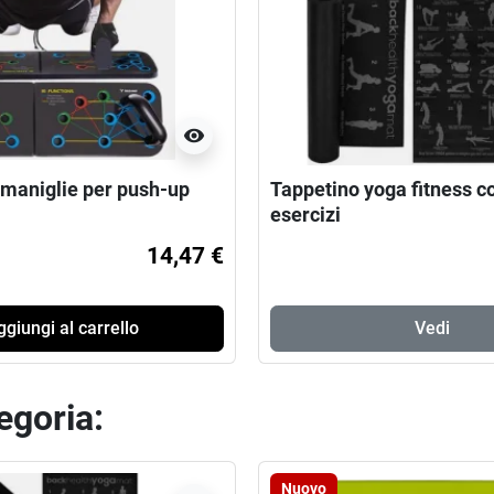
visibility
 maniglie per push-up
Tappetino yoga fitness co
esercizi
14,47 €
giungi al carrello
Vedi
tegoria:
Nuovo