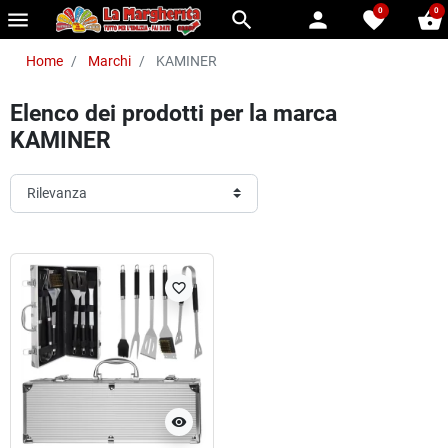
0
0
menu
search
person
favorite
shopping_basket
Home
Marchi
KAMINER
Elenco dei prodotti per la marca
KAMINER
favorite_border
visibility