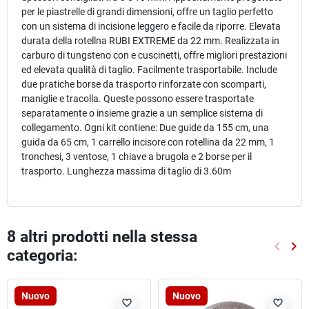
per le piastrelle di grandi dimensioni, offre un taglio perfetto
con un sistema di incisione leggero e facile da riporre. Elevata
durata della rotellna RUBI EXTREME da 22 mm. Realizzata in
carburo di tungsteno con e cuscinetti, offre migliori prestazioni
ed elevata qualità di taglio. Facilmente trasportabile. Include
due pratiche borse da trasporto rinforzate con scomparti,
maniglie e tracolla. Queste possono essere trasportate
separatamente o insieme grazie a un semplice sistema di
collegamento. Ogni kit contiene: Due guide da 155 cm, una
guida da 65 cm, 1 carrello incisore con rotellina da 22 mm, 1
tronchesi, 3 ventose, 1 chiave a brugola e 2 borse per il
trasporto. Lunghezza massima di taglio di 3.60m
8 altri prodotti nella stessa
keyboard_arrow_left
keyboard_arrow_right
categoria:
Preced
Suc
Nuovo
Nuovo
favorite_border
favorite_border