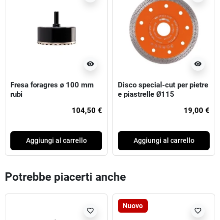
visibility
visibility
Fresa foragres ø 100 mm
Disco special-cut per pietre
rubi
e piastrelle Ø115
104,50 €
19,00 €
Aggiungi al carrello
Aggiungi al carrello
Potrebbe piacerti anche
Nuovo
favorite_border
favorite_border