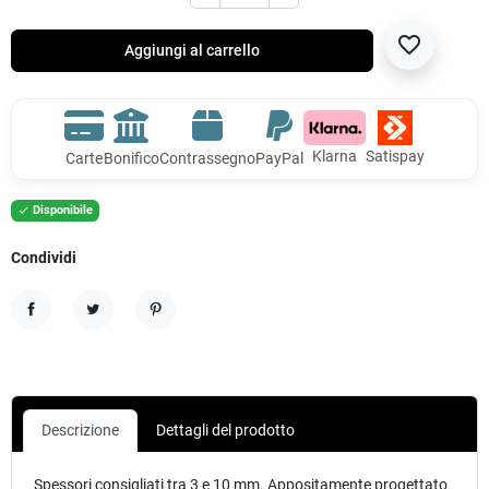
favorite_border
Aggiungi al carrello
Klarna
Satispay
Carte
Bonifico
Contrassegno
PayPal
Disponibile

Condividi
Condividi
Twitta
Pinterest
Descrizione
Dettagli del prodotto
Spessori consigliati tra 3 e 10 mm. Appositamente progettato