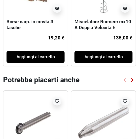
visibility
visibility
Borse carp. in crosta 3
Miscelatore Rurmerc mx10
tasche
A Doppia Velocità E
Regolazione Elettronica
19,20 €
135,00 €
Aggiungi al carrello
Aggiungi al carrello
Potrebbe piacerti anche
keyboard_arrow_left
keyboard_arrow_right
Preced
Suc
favorite_border
favorite_border