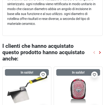
sinterizzato. ogni rotellina viene rettificata in modo unitario in
modo che ciascun diametro abbia un angolo di incisione in
base alla sua funzione e al suo utilizzo. ogni diametro di
rotellina offre risultati e rese diverse, a seconda del tipo di
materiale ceramico.
I clienti che hanno acquistato
questo prodotto hanno acquistato
keyboard_arrow_left
keyboard_arrow_right
Preced
Suc
anche:
In saldo!
In saldo!
favorite_border
favorite_border