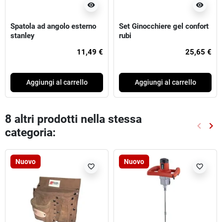
visibility
visibility
Spatola ad angolo esterno
Set Ginocchiere gel confort
stanley
rubi
11,49 €
25,65 €
Aggiungi al carrello
Aggiungi al carrello
8 altri prodotti nella stessa
keyboard_arrow_left
keyboard_arrow_right
categoria:
Preced
Suc
Nuovo
Nuovo
favorite_border
favorite_border