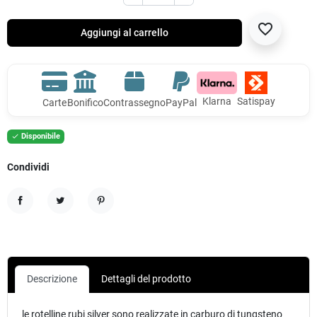
favorite_border
Aggiungi al carrello
Klarna
Satispay
Carte
Bonifico
Contrassegno
PayPal
Disponibile

Condividi
Condividi
Twitta
Pinterest
Descrizione
Dettagli del prodotto
le rotelline rubi silver sono realizzate in carburo di tungsteno