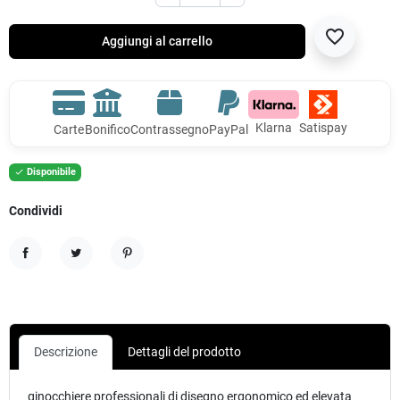
favorite_border
Aggiungi al carrello
Klarna
Satispay
Carte
Bonifico
Contrassegno
PayPal
Disponibile

Condividi
Condividi
Twitta
Pinterest
Descrizione
Dettagli del prodotto
ginocchiere professionali di disegno ergonomico ed elevata