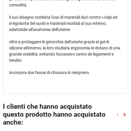
comoditá.
il suo disegno combina l'uso di materiali duri contro i colpi ed
irregolaritá del suolo e materiali morbidi al suo interno,
adattabile all'anatomia dell'utente.
oltre a proteggere le ginocchia dell'utente grazie al gel di
silicone all'interno, la loro studiata ergonomia le dotano di una
grande stabilitá, evitando l'eccessivo carico de legamenti e
tendini.
incorpora due fascie di chiusura in neopreno.
I clienti che hanno acquistato
questo prodotto hanno acquistato
keyboard_arrow_left
keyboard_arrow_right
Preced
Suc
anche: