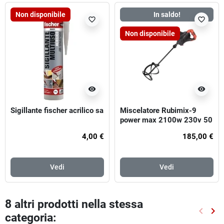
Non disponibile
In saldo!
favorite_border
favorite_border
Non disponibile
visibility
visibility
Sigillante fischer acrilico sa
Miscelatore Rubimix-9
power max 2100w 230v 50
/ 60hz
4,00 €
185,00 €
Vedi
Vedi
8 altri prodotti nella stessa
keyboard_arrow_left
keyboard_arrow_right
categoria:
Preced
Suc