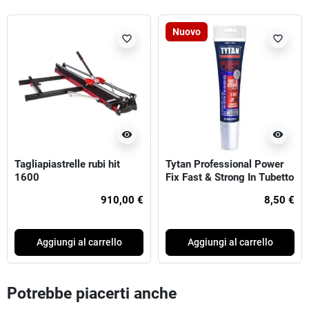
Nuovo
favorite_border
favorite_border
visibility
visibility
Tagliapiastrelle rubi hit
Tytan Professional Power
1600
Fix Fast & Strong In Tubetto
100 ml Bianco
910,00 €
8,50 €
Aggiungi al carrello
Aggiungi al carrello
Potrebbe piacerti anche