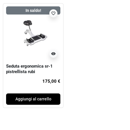
In saldo!
favorite_border
visibility
Seduta ergonomica sr-1
pistrellista rubi
175,00 €
Aggiungi al carrello