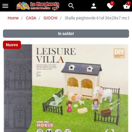
0
0
menu
search
person
favorite
shopping_basket
Home
CASA
GIOCHI
Stalla pieghevole 61el 36x28x7 mc b
In saldo!
Nuovo