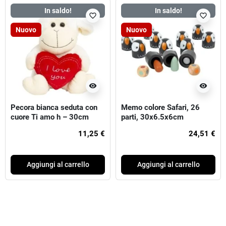
In saldo!
In saldo!
favorite_border
favorite_border
Nuovo
Nuovo
visibility
visibility
Pecora bianca seduta con
Memo colore Safari, 26
cuore Ti amo h – 30cm
parti, 30x6.5x6cm
11,25 €
24,51 €
Aggiungi al carrello
Aggiungi al carrello