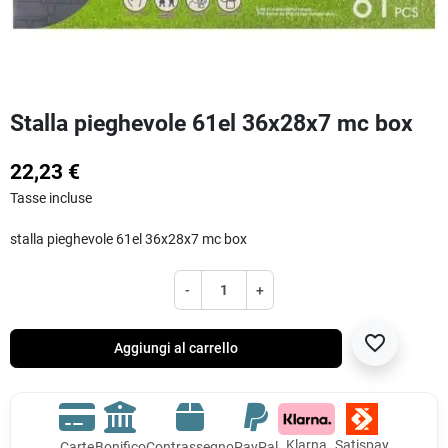
Stalla pieghevole 61el 36x28x7 mc box
22,23 €
Tasse incluse
stalla pieghevole 61el 36x28x7 mc box
-
+
favorite_border
Aggiungi al carrello
Klarna
Satispay
Carte
Bonifico
Contrassegno
PayPal