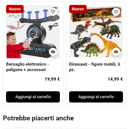
Nuovo
Nuovo
favorite_border
favorite_border
visibility
visibility
Bersaglio elettronico -
Dinosauri - figure mobili, 6
poligono + accessori
pz.
19,99 €
14,99 €
Aggiungi al carrello
Aggiungi al carrello
Potrebbe piacerti anche