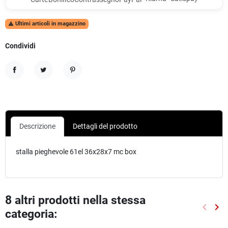
Ultimi articoli in magazzino

Condividi
Condividi
Twitta
Pinterest
Descrizione
Dettagli del prodotto
stalla pieghevole 61el 36x28x7 mc box
8 altri prodotti nella stessa
keyboard_arrow_left
keyboard_arrow_right
categoria:
Preced
Suc