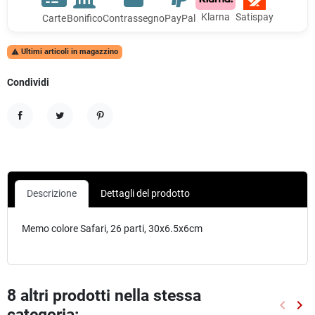
Klarna
Satispay
Carte
Bonifico
Contrassegno
PayPal
Ultimi articoli in magazzino

Condividi
Condividi
Twitta
Pinterest
Descrizione
Dettagli del prodotto
Memo colore Safari, 26 parti, 30x6.5x6cm
8 altri prodotti nella stessa
keyboard_arrow_left
keyboard_arrow_right
categoria:
Preced
Suc