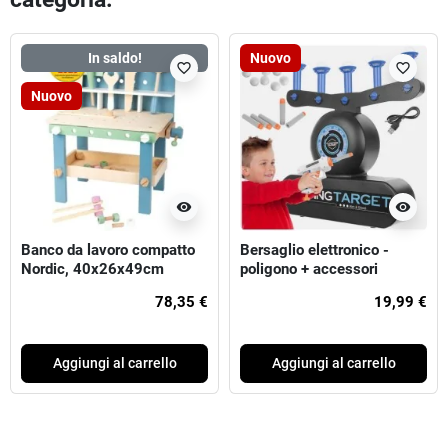
In saldo!
Nuovo
favorite_border
favorite_border
Nuovo
visibility
visibility
Banco da lavoro compatto
Bersaglio elettronico -
Nordic, 40x26x49cm
poligono + accessori
78,35 €
19,99 €
Aggiungi al carrello
Aggiungi al carrello