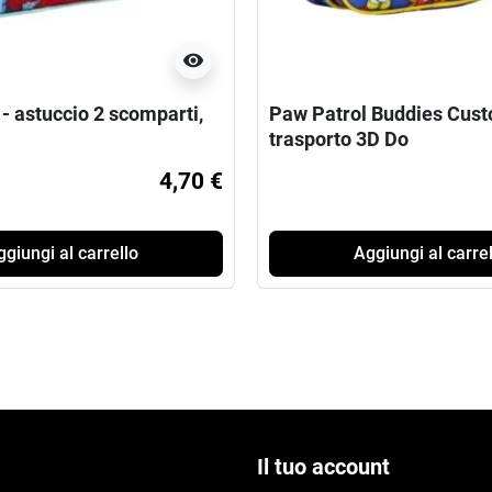
visibility
- astuccio 2 scomparti,
Paw Patrol Buddies Cust
trasporto 3D Do
4,70 €
giungi al carrello
Aggiungi al carrel
Il tuo account