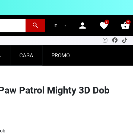
0
0
person
favorite
shopping_basket
search
A
CASA
PROMO
 Paw Patrol Mighty 3D Dob
Dob