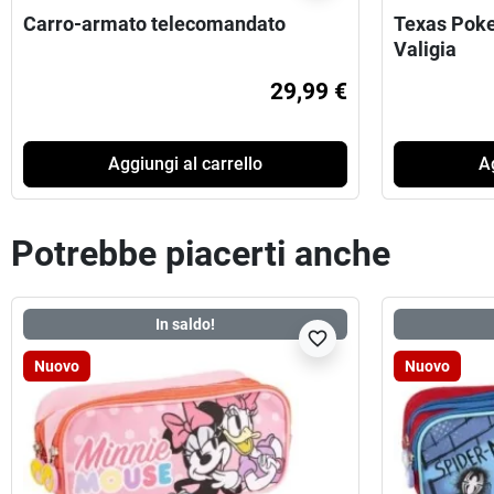
Carro-armato telecomandato
Texas Poke
Valigia
29,99 €
Aggiungi al carrello
Ag
Potrebbe piacerti anche
In saldo!
favorite_border
Nuovo
Nuovo