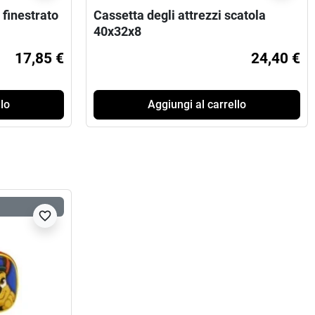
finestrato
Cassetta degli attrezzi scatola
40x32x8
17,85 €
24,40 €
lo
Aggiungi al carrello
favorite_border