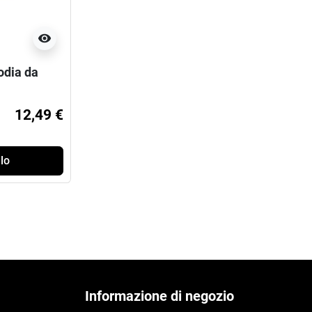
visibility
odia da
12,49 €
lo
Informazione di negozio