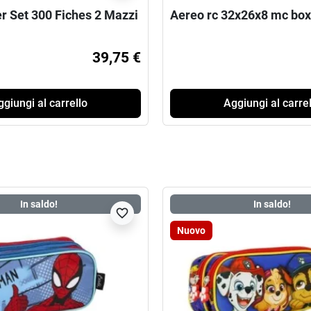
r Set 300 Fiches 2 Mazzi
Aereo rc 32x26x8 mc box 
39,75 €
giungi al carrello
Aggiungi al carrel
In saldo!
In saldo!
favorite_border
Nuovo