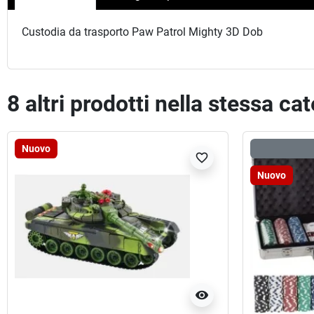
Custodia da trasporto Paw Patrol Mighty 3D Dob
8 altri prodotti nella stessa ca
Nuovo
favorite_border
Nuovo
visibility