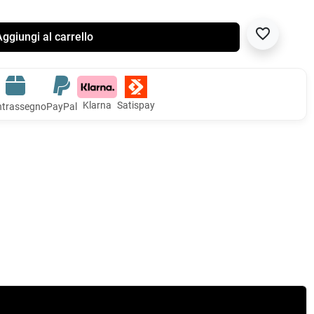
favorite_border
ggiungi al carrello
Klarna
Satispay
trassegno
PayPal