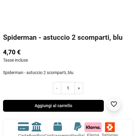
Spiderman - astuccio 2 scomparti, blu
4,70 €
Tasse incluse
Spiderman - astuccio 2 scomparti, blu
-
+
favorite_border
Aggiungi al carrello
Klarna
Satispay
Carte
Bonifico
Contrassegno
PayPal