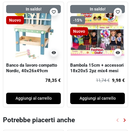
In saldo!
In saldo!
favorite_border
favorite_border
Nuovo
-15%
Nuovo
visibility
visibility
Banco da lavoro compatto
Bambola 15cm + accessori
Nordic, 40x26x49cm
18x20x5 2pz mix4 mesi
per
78,35 €
11,74 €
9,98 €
Aggiungi al carrello
Aggiungi al carrello
Potrebbe piacerti anche
keyboard_arrow_left
keyboard_arrow_right
Preced
Suc