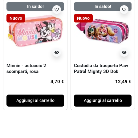
In saldo!
In saldo!
favorite_border
favorite_border
Nuovo
Nuovo
visibility
visibility
Minnie - astuccio 2
Custodia da trasporto Paw
scomparti, rosa
Patrol Mighty 3D Dob
4,70 €
12,49 €
Aggiungi al carrello
Aggiungi al carrello