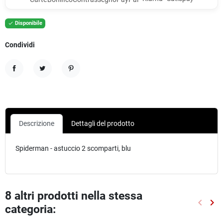
Disponibile

Condividi
Condividi
Twitta
Pinterest
Descrizione
Dettagli del prodotto
Spiderman - astuccio 2 scomparti, blu
8 altri prodotti nella stessa
keyboard_arrow_left
keyboard_arrow_right
categoria:
Preced
Suc