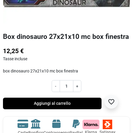
Box dinosauro 27x21x10 mc box finestra
12,25 €
Tasse incluse
box dinosauro 27x21x10 mc box finestra
-
+
favorite_border
Aggiungi al carrello
Klarna
Satispay
Carte
Bonifico
Contrassegno
PayPal