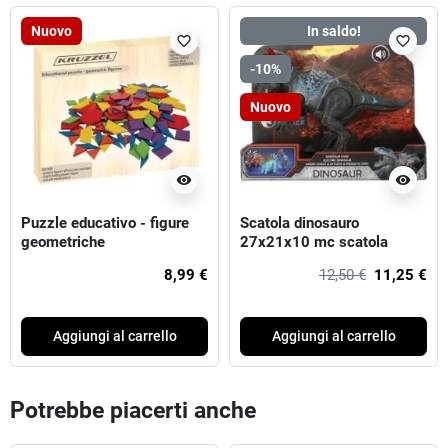
Nuovo
In saldo!
favorite_border
favorite_border
-10%
Nuovo
visibility
visibility
Puzzle educativo - figure
Scatola dinosauro
geometriche
27x21x10 mc scatola
finestra 48.
8,99 €
12,50 €
11,25 €
Aggiungi al carrello
Aggiungi al carrello
Potrebbe piacerti anche