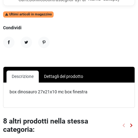
Ultimi articoli in magazzino

Condividi
Condividi
Twitta
Pinterest
Descrizione
Dettagli del prodotto
box dinosauro 27x21x10 mc box finestra
8 altri prodotti nella stessa
keyboard_arrow_left
keyboard_arrow_right
categoria:
Preced
Suc