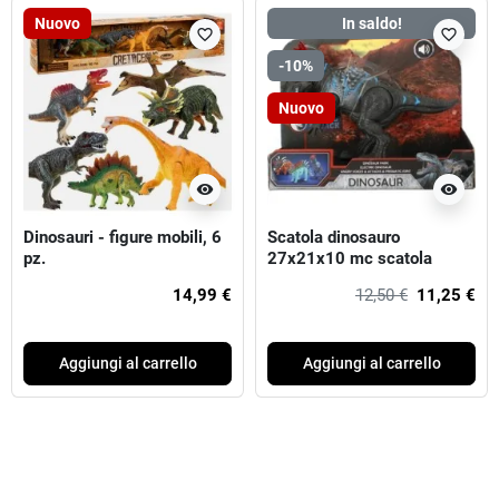
Nuovo
In saldo!
favorite_border
favorite_border
-10%
Nuovo
visibility
visibility
Dinosauri - figure mobili, 6
Scatola dinosauro
pz.
27x21x10 mc scatola
finestra 48.
14,99 €
12,50 €
11,25 €
Aggiungi al carrello
Aggiungi al carrello