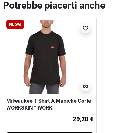
Potrebbe piacerti anche
Nuovo
favorite_border
visibility
Milwaukee T-Shirt A Maniche Corte
WORKSKIN™ WORK
29,20 €