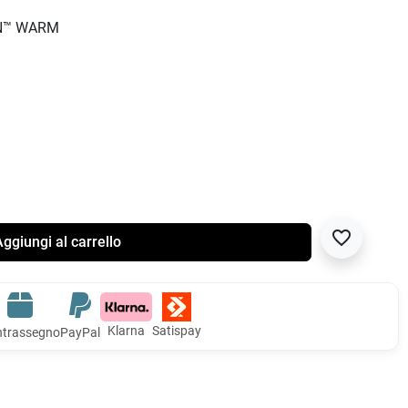
IN™ WARM
favorite_border
ggiungi al carrello
Klarna
Satispay
trassegno
PayPal