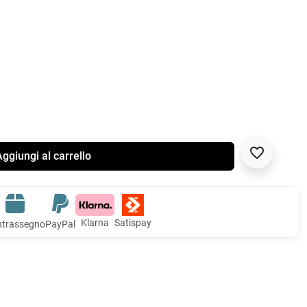
favorite_border
ggiungi al carrello
Klarna
Satispay
trassegno
PayPal