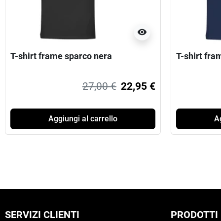
visibility
T-shirt frame sparco nera
T-shirt fra
27,00 €
22,95 €
Aggiungi al carrello
Ag
SERVIZI CLIENTI
PRODOTTI