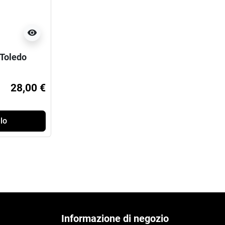
visibility
 Toledo
28,00 €
lo
Informazione di negozio