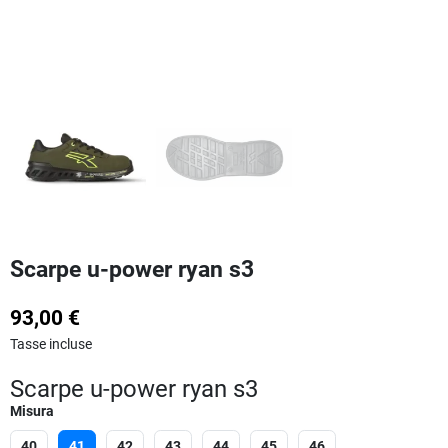
Scarpe u-power ryan s3
93,00 €
Tasse incluse
Scarpe u-power ryan s3
Misura
40
41
42
43
44
45
46