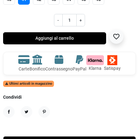
-
+
favorite_border
Aggiungi al carrello
Klarna
Satispay
Carte
Bonifico
Contrassegno
PayPal
Ultimi articoli in magazzino

Condividi
Condividi
Twitta
Pinterest