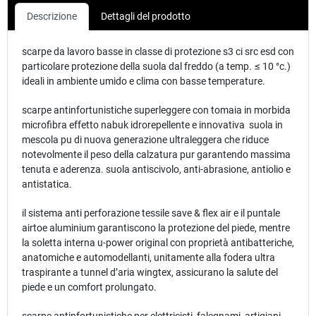
Descrizione
Dettagli del prodotto
scarpe da lavoro basse in classe di protezione s3 ci src esd con
particolare protezione della suola dal freddo (a temp. ≤ 10 °c.)
ideali in ambiente umido e clima con basse temperature.
scarpe antinfortunistiche superleggere con tomaia in morbida
microfibra effetto nabuk idrorepellente e innovativa suola in
mescola pu di nuova generazione ultraleggera che riduce
notevolmente il peso della calzatura pur garantendo massima
tenuta e aderenza. suola antiscivolo, anti-abrasione, antiolio e
antistatica.
il sistema anti perforazione tessile save & flex air e il puntale
airtoe aluminium garantiscono la protezione del piede, mentre
la soletta interna u-power original con proprietà antibatteriche,
anatomiche e automodellanti, unitamente alla fodera ultra
traspirante a tunnel d’aria wingtex, assicurano la salute del
piede e un comfort prolungato.