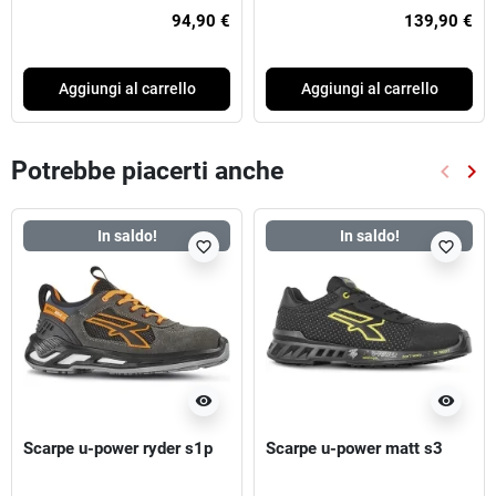
94,90 €
139,90 €
Aggiungi al carrello
Aggiungi al carrello
Potrebbe piacerti anche
keyboard_arrow_left
keyboard_arrow_right
Preced
Suc
In saldo!
In saldo!
favorite_border
favorite_border
visibility
visibility
Scarpe u-power ryder s1p
Scarpe u-power matt s3