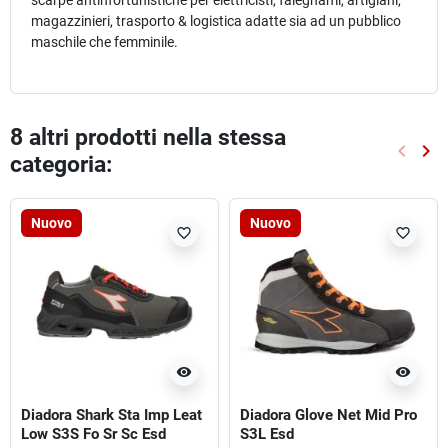
scarpe antinfortunistiche per elettricisti, falegnami, artigiani,
magazzinieri, trasporto & logistica adatte sia ad un pubblico
maschile che femminile.
8 altri prodotti nella stessa
keyboard_arrow_left
keyboard_arrow_right
categoria:
Preced
Suc
Nuovo
Nuovo
favorite_border
favorite_border
visibility
visibility
Diadora Shark Sta Imp Leat
Diadora Glove Net Mid Pro
Low S3S Fo Sr Sc Esd
S3L Esd