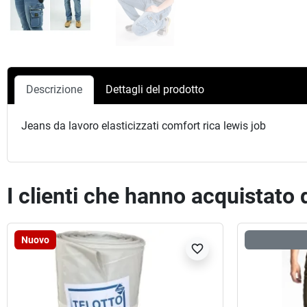
Descrizione
Dettagli del prodotto
Jeans da lavoro elasticizzati comfort rica lewis job
I clienti che hanno acquistato
Nuovo
favorite_border