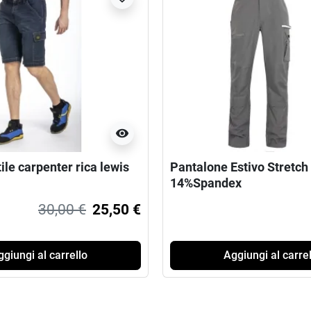
visibility
le carpenter rica lewis
Pantalone Estivo Stretch
14%Spandex
30,00 €
25,50 €
giungi al carrello
Aggiungi al carrel