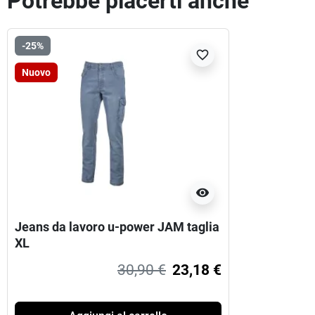
Potrebbe piacerti anche
-25%
favorite_border
Nuovo
visibility
Jeans da lavoro u-power JAM taglia
XL
30,90 €
23,18 €