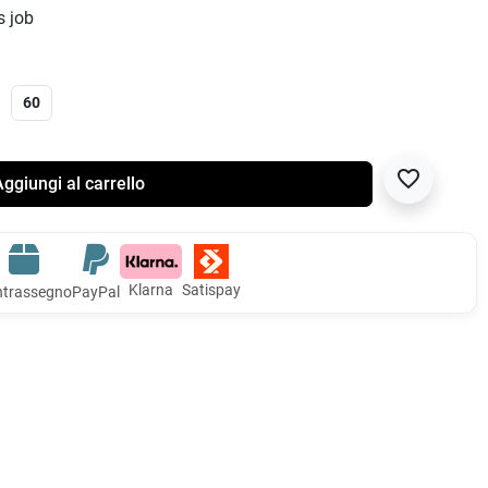
s job
60
favorite_border
ggiungi al carrello
Klarna
Satispay
trassegno
PayPal