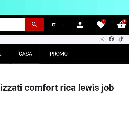
0
0
person
favorite
shopping_basket
search
A
CASA
PROMO
izzati comfort rica lewis job