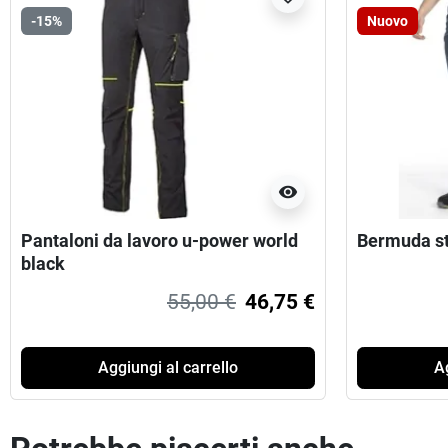
-15%
Nuovo
visibility
Pantaloni da lavoro u-power world
Bermuda sti
black
55,00 €
46,75 €
Aggiungi al carrello
Ag