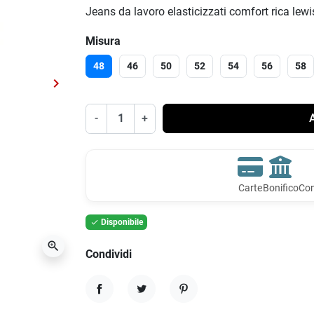
Jeans da lavoro elasticizzati comfort rica lewi
Misura
48
46
50
52
54
56
58
keyboard_arrow_right
Successivo
-
+
A
Carte
Bonifico
Con
Disponibile

zoom_in
Condividi
Condividi
Twitta
Pinterest