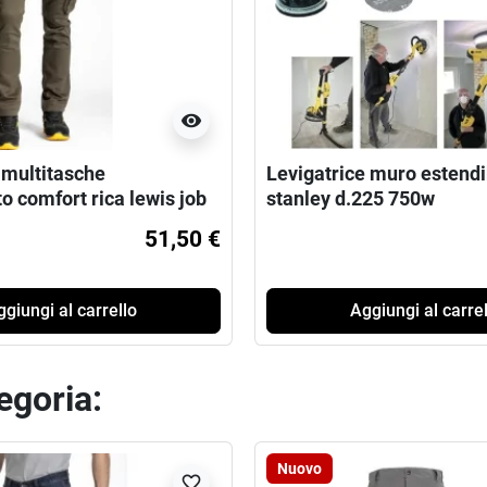
visibility
 multitasche
Levigatrice muro estendi
to comfort rica lewis job
stanley d.225 750w
51,50 €
giungi al carrello
Aggiungi al carrel
tegoria:
Nuovo
favorite_border