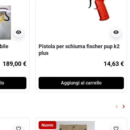
visibility
visibility
bile
Pistola per schiuma fischer pup k2
plus
189,00 €
14,63 €
lo
Aggiungi al carrello
keyboard_arrow_left
keyboard_arrow_right
Preced
Su
Nuovo
favorite_border
favorite_border