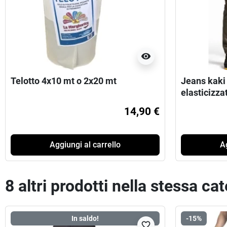
visibility
Telotto 4x10 mt o 2x20 mt
Jeans kaki
elasticizza
14,90 €
Aggiungi al carrello
Ag
8 altri prodotti nella stessa ca
In saldo!
-15%
favorite_border