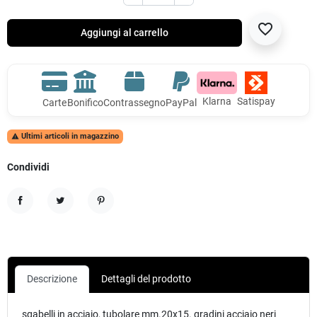
favorite_border
Aggiungi al carrello
Klarna
Satispay
Carte
Bonifico
Contrassegno
PayPal
Ultimi articoli in magazzino

Condividi
Condividi
Twitta
Pinterest
Descrizione
Dettagli del prodotto
sgabelli in acciaio, tubolare mm.20x15. gradini acciaio neri