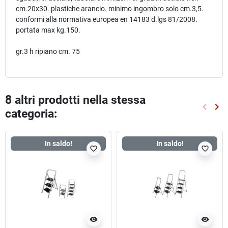
cm.20x30. plastiche arancio. minimo ingombro solo cm.3,5.
conformi alla normativa europea en 14183 d.lgs 81/2008.
portata max kg.150.
gr.3 h ripiano cm. 75
8 altri prodotti nella stessa
keyboard_arrow_left
keyboard_arrow_right
categoria:
Preced
Suc
In saldo!
In saldo!
favorite_border
favorite_border
visibility
visibility