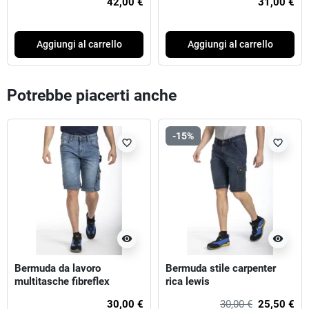
42,00 €
31,00 €
Aggiungi al carrello
Aggiungi al carrello
Potrebbe piacerti anche
-15%
favorite_border
favorite_border
visibility
visibility
Bermuda da lavoro
Bermuda stile carpenter
multitasche fibreflex
rica lewis
30,00 €
30,00 €
25,50 €