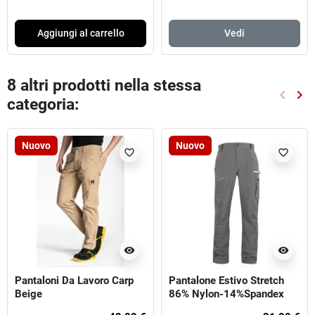
Aggiungi al carrello
Vedi
8 altri prodotti nella stessa
keyboard_arrow_left
keyboard_arrow_right
categoria:
Preced
Suc
Nuovo
Nuovo
favorite_border
favorite_border
visibility
visibility
Pantaloni Da Lavoro Carp
Pantalone Estivo Stretch
Beige
86% Nylon-14%Spandex