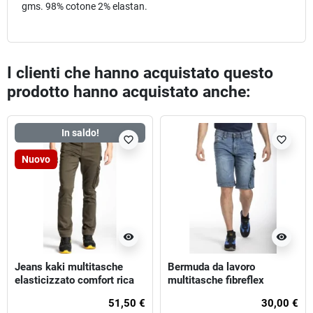
gms. 98% cotone 2% elastan.
I clienti che hanno acquistato questo
prodotto hanno acquistato anche:
In saldo!
favorite_border
favorite_border
Nuovo
visibility
visibility
Jeans kaki multitasche
Bermuda da lavoro
elasticizzato comfort rica
multitasche fibreflex
lewis job
51,50 €
30,00 €