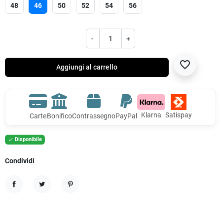
48
46
50
52
54
56
-
+
favorite_border
Aggiungi al carrello
Klarna
Satispay
Carte
Bonifico
Contrassegno
PayPal
Disponibile

Condividi
Condividi
Twitta
Pinterest