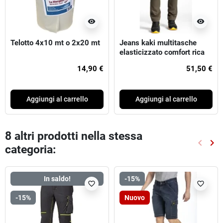
visibility
visibility
Telotto 4x10 mt o 2x20 mt
Jeans kaki multitasche
elasticizzato comfort rica
lewis job
14,90 €
51,50 €
Aggiungi al carrello
Aggiungi al carrello
8 altri prodotti nella stessa
keyboard_arrow_left
keyboard_arrow_right
categoria:
Preced
Suc
In saldo!
-15%
favorite_border
favorite_border
-15%
Nuovo