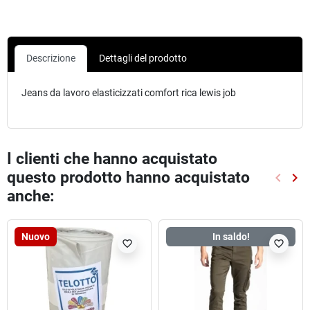
Descrizione
Dettagli del prodotto
Jeans da lavoro elasticizzati comfort rica lewis job
I clienti che hanno acquistato
questo prodotto hanno acquistato
keyboard_arrow_left
keyboard_arrow_right
Preced
Suc
anche:
Nuovo
In saldo!
favorite_border
favorite_border