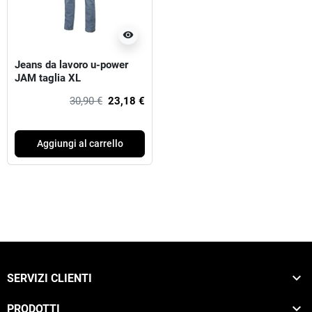
visibility
Jeans da lavoro u-power
JAM taglia XL
30,90 €
23,18 €
Aggiungi al carrello

SERVIZI CLIENTI

PRODOTTI