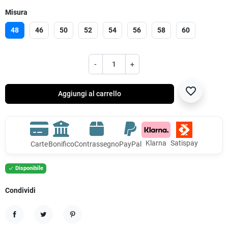
Misura
48
46
50
52
54
56
58
60
-
+
favorite_border
Aggiungi al carrello
Klarna
Satispay
Carte
Bonifico
Contrassegno
PayPal
Disponibile

Condividi
Condividi
Twitta
Pinterest