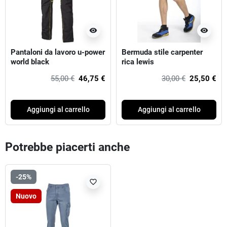
visibility
visibility
Pantaloni da lavoro u-power
Bermuda stile carpenter
world black
rica lewis
55,00 €
46,75 €
30,00 €
25,50 €
Aggiungi al carrello
Aggiungi al carrello
Potrebbe piacerti anche
-25%
favorite_border
Nuovo