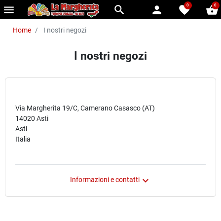
0
0
menu
search
person
favorite
shopping_basket
Home
I nostri negozi
I nostri negozi
La Margherita Otto Srl
Via Margherita 19/C, Camerano Casasco (AT)
14020 Asti
Asti
Italia

Informazioni e contatti