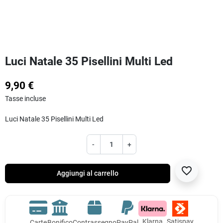
Luci Natale 35 Pisellini Multi Led
9,90 €
Tasse incluse
Luci Natale 35 Pisellini Multi Led
-
+
favorite_border
Aggiungi al carrello
Klarna
Satispay
Carte
Bonifico
Contrassegno
PayPal