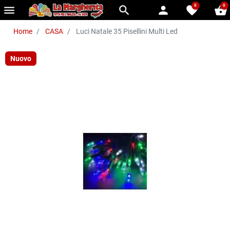
0
0
menu
search
person
favorite
shopping_basket
Home
CASA
Luci Natale 35 Pisellini Multi Led
Nuovo