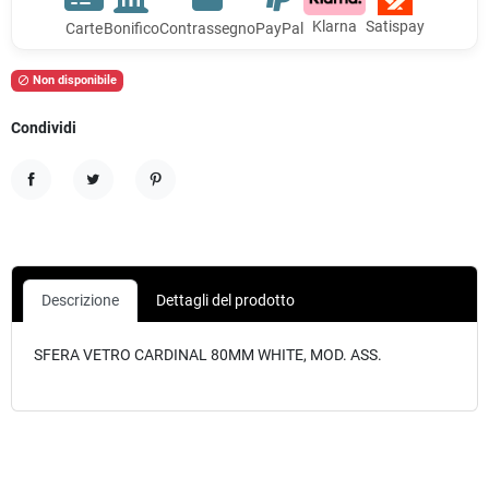
Klarna
Satispay
Carte
Bonifico
Contrassegno
PayPal
Non disponibile

Condividi
Condividi
Twitta
Pinterest
Descrizione
Dettagli del prodotto
SFERA VETRO CARDINAL 80MM WHITE, MOD. ASS.