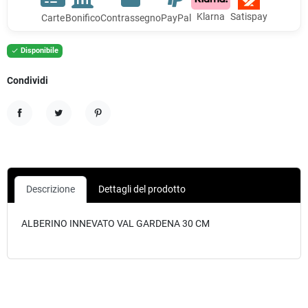
Klarna
Satispay
Carte
Bonifico
Contrassegno
PayPal
Disponibile

Condividi
Condividi
Twitta
Pinterest
Descrizione
Dettagli del prodotto
ALBERINO INNEVATO VAL GARDENA 30 CM