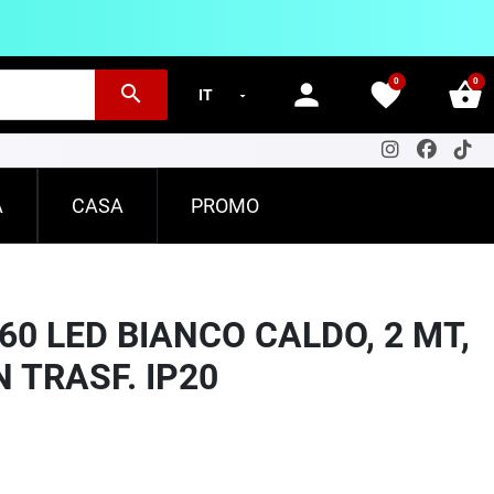
0
0
person
favorite
shopping_basket
search
A
CASA
PROMO
0 LED BIANCO CALDO, 2 MT,
N TRASF. IP20