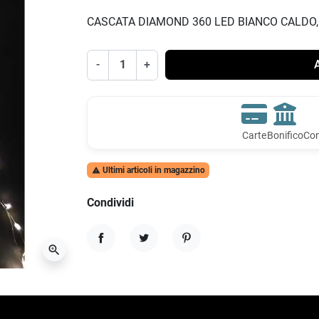
CASCATA DIAMOND 360 LED BIANCO CALDO, 2
-
+
A
Carte
Bonifico
Con
Ultimi articoli in magazzino

Condividi
zoom_in
Condividi
Twitta
Pinterest