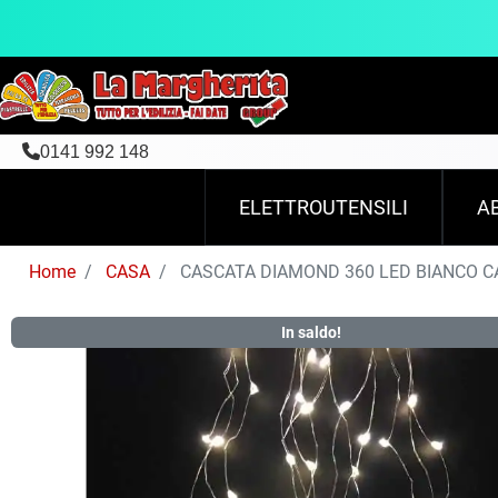
0141 992 148
ELETTROUTENSILI
A
Home
CASA
CASCATA DIAMOND 360 LED BIANCO CALD
In saldo!