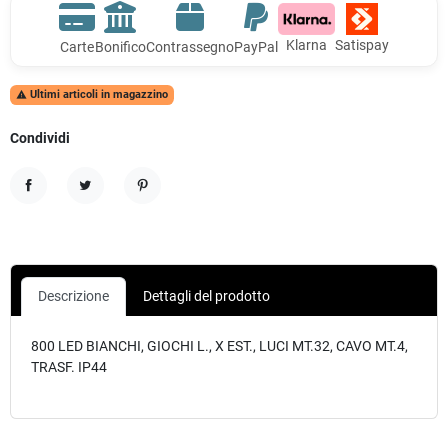
Klarna
Satispay
Carte
Bonifico
Contrassegno
PayPal
Ultimi articoli in magazzino

Condividi
Condividi
Twitta
Pinterest
Descrizione
Dettagli del prodotto
800 LED BIANCHI, GIOCHI L., X EST., LUCI MT.32, CAVO MT.4,
TRASF. IP44