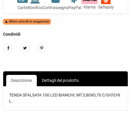
Klarna
Satispay
Carte
Bonifico
Contrassegno
PayPal
Ultimi articoli in magazzino

Condividi
Condividi
Twitta
Pinterest
Descrizione
Dettagli del prodotto
TENDA SFALSATA 100 LED BIANCHI, MT.3,80X0,70 C/GIOCHI
L.