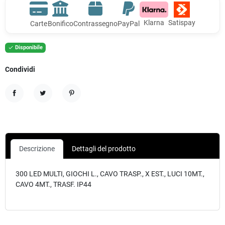
Klarna
Satispay
Carte
Bonifico
Contrassegno
PayPal
Disponibile

Condividi
Condividi
Twitta
Pinterest
Descrizione
Dettagli del prodotto
300 LED MULTI, GIOCHI L., CAVO TRASP., X EST., LUCI 10MT.,
CAVO 4MT., TRASF. IP44