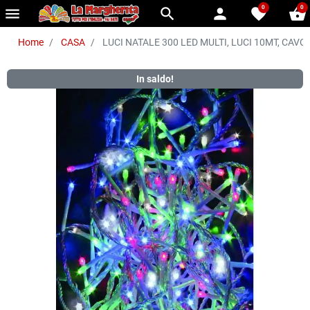
0
0
menu
search
person
favorite
shopping_basket
Home
CASA
LUCI NATALE 300 LED MULTI, LUCI 10MT, CAVO 
In saldo!