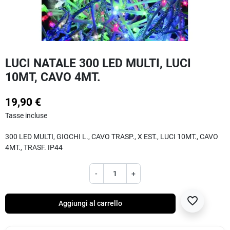
LUCI NATALE 300 LED MULTI, LUCI
10MT, CAVO 4MT.
19,90 €
Tasse incluse
300 LED MULTI, GIOCHI L., CAVO TRASP., X EST., LUCI 10MT., CAVO
4MT., TRASF. IP44
-
+
favorite_border
Aggiungi al carrello