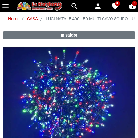
0
0
menu
search
person
favorite
shopping_basket
Home
CASA
LUCI NATALE 400 LED MULTI CAVO SCURO, LUCI
In saldo!