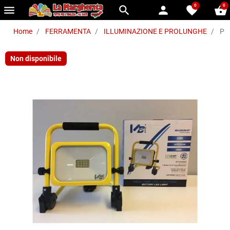
0
0
menu
search
person
favorite
shopping_basket
Home
FERRAMENTA
ILLUMINAZIONE E PROLUNGHE
Pro
Non disponibile