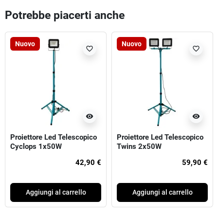
Potrebbe piacerti anche
Nuovo
Nuovo
favorite_border
favorite_border
visibility
visibility
Proiettore Led Telescopico
Proiettore Led Telescopico
Cyclops 1x50W
Twins 2x50W
42,90 €
59,90 €
Aggiungi al carrello
Aggiungi al carrello