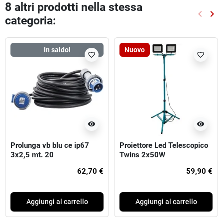
8 altri prodotti nella stessa
keyboard_arrow_left
keyboard_arrow_right
categoria:
Preced
Suc
In saldo!
Nuovo
favorite_border
favorite_border
visibility
visibility
Prolunga vb blu ce ip67
Proiettore Led Telescopico
3x2,5 mt. 20
Twins 2x50W
62,70 €
59,90 €
Aggiungi al carrello
Aggiungi al carrello