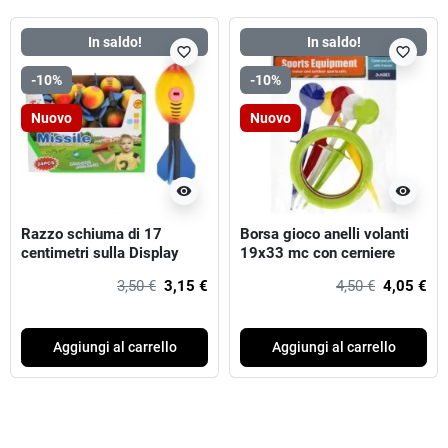
In saldo!
In saldo!
favorite_border
favorite_border
-10%
-10%
Nuovo
Nuovo
visibility
visibility
Razzo schiuma di 17
Borsa gioco anelli volanti
centimetri sulla Display
19x33 mc con cerniere
3,50 €
3,15 €
4,50 €
4,05 €
Aggiungi al carrello
Aggiungi al carrello