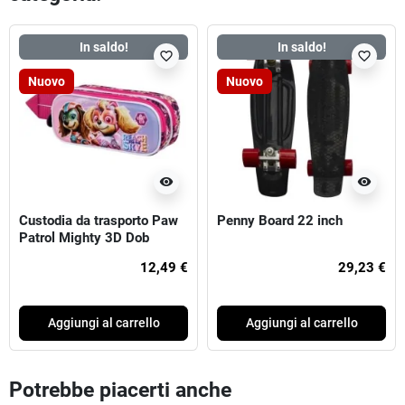
In saldo!
In saldo!
favorite_border
favorite_border
Nuovo
Nuovo
visibility
visibility
Custodia da trasporto Paw
Penny Board 22 inch
Patrol Mighty 3D Dob
12,49 €
29,23 €
Aggiungi al carrello
Aggiungi al carrello
Potrebbe piacerti anche