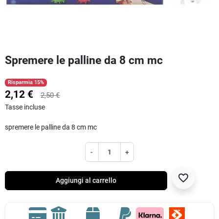
Spremere le palline da 8 cm mc
Risparmia 15%
2,12 €
2,50 €
Tasse incluse
spremere le palline da 8 cm mc
-
+
favorite_border
Aggiungi al carrello