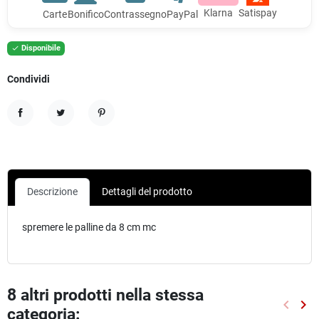
Klarna
Satispay
Carte
Bonifico
Contrassegno
PayPal
Disponibile

Condividi
Condividi
Twitta
Pinterest
Descrizione
Dettagli del prodotto
spremere le palline da 8 cm mc
8 altri prodotti nella stessa
keyboard_arrow_left
keyboard_arrow_right
categoria:
Preced
Suc