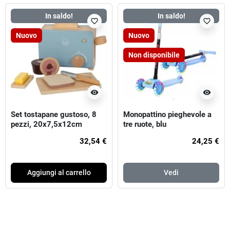
In saldo!
In saldo!
favorite_border
favorite_border
Nuovo
Nuovo
Non disponibile
visibility
visibility
Set tostapane gustoso, 8
Monopattino pieghevole a
pezzi, 20x7,5x12cm
tre ruote, blu
32,54 €
24,25 €
Aggiungi al carrello
Vedi