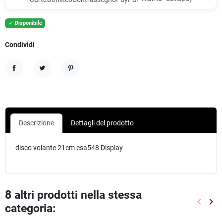
Disponibile

Condividi
Condividi
Twitta
Pinterest
Descrizione
Dettagli del prodotto
disco volante 21cm esa548 Display
8 altri prodotti nella stessa
keyboard_arrow_left
keyboard_arrow_right
categoria:
Preced
Suc