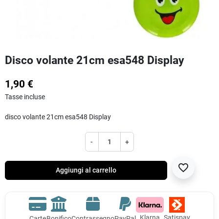
Disco volante 21cm esa548 Display
1,90 €
Tasse incluse
disco volante 21cm esa548 Display
-
+
favorite_border
Aggiungi al carrello
Klarna
Satispay
Carte
Bonifico
Contrassegno
PayPal