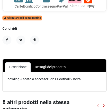
Klarna
Satispay
Carte
Bonifico
Contrassegno
PayPal
Ultimi articoli in magazzino

Condividi
Condividi
Twitta
Pinterest
Descrizione
Dettagli del prodotto
bowling + scatola accessori 2in1 Football Vincita
8 altri prodotti nella stessa
keyboard_arrow_left
keyboard_arrow_right
categoria:
Preced
Suc