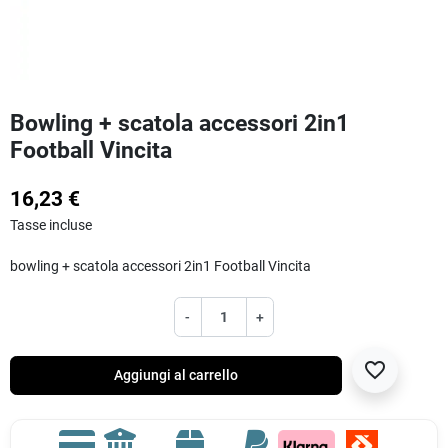
Bowling + scatola accessori 2in1
Football Vincita
16,23 €
Tasse incluse
bowling + scatola accessori 2in1 Football Vincita
-
+
favorite_border
Aggiungi al carrello