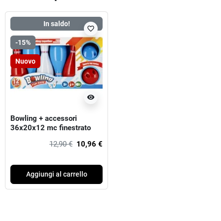
In saldo!
favorite_border
-15%
Nuovo
visibility
Bowling + accessori
36x20x12 mc finestrato
12,90 €
10,96 €
Aggiungi al carrello