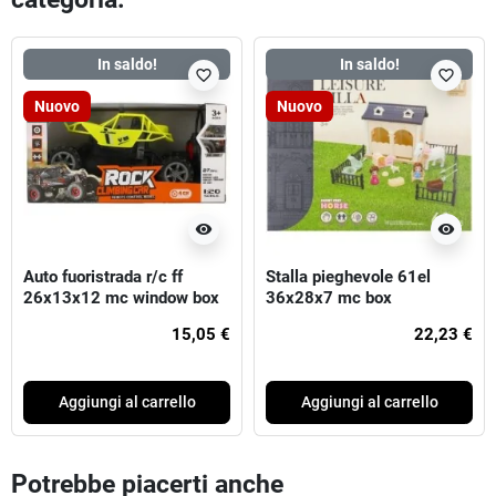
In saldo!
In saldo!
favorite_border
favorite_border
Nuovo
Nuovo
visibility
visibility
Auto fuoristrada r/c ff
Stalla pieghevole 61el
26x13x12 mc window box
36x28x7 mc box
15,05 €
22,23 €
Aggiungi al carrello
Aggiungi al carrello
Potrebbe piacerti anche