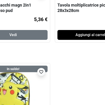
scacchi magn 2in1
Tavola moltiplicatrice pi
so pud
28x3x28cm
5,36 €
Vedi
Aggiungi al carrel
In saldo!
favorite_border