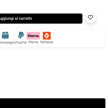
favorite_border
ggiungi al carrello
Klarna
Satispay
trassegno
PayPal