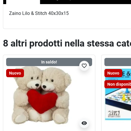
Zaino Lilo & Stitch 40x30x15
8 altri prodotti nella stessa ca
In saldo!
favorite_border
Nuovo
Nuovo
Non disponib
visibility