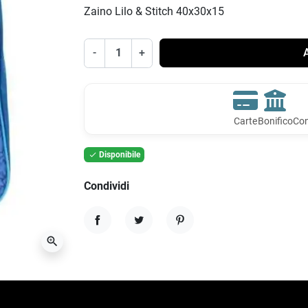
Zaino Lilo & Stitch 40x30x15
-
+
A
Carte
Bonifico
Con
Disponibile

Condividi
Condividi
Twitta
Pinterest
zoom_in