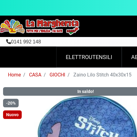
0141 992 148
ELETTROUTENSILI
A
Home
CASA
GIOCHI
Zaino Lilo Stitch 40x30x15
In saldo!
-20%
Nuovo