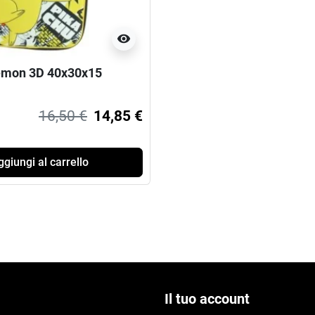
visibility
emon 3D 40x30x15
16,50 €
14,85 €
giungi al carrello
Il tuo account