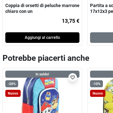
Coppia di orsetti di peluche marrone
Partita a 
chiaro con un
17x12x3 pe
13,75 €
Aggiungi al carrello
Potrebbe piacerti anche
In saldo!
favorite_border
-20%
-10%
Nuovo
Nuovo