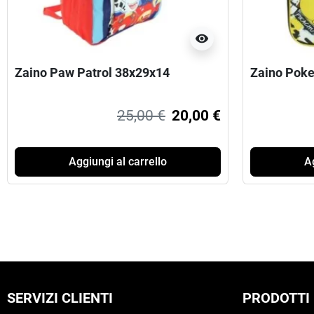
visibility
Zaino Paw Patrol 38x29x14
Zaino Pok
25,00 €
20,00 €
Aggiungi al carrello
Ag
SERVIZI CLIENTI
PRODOTTI