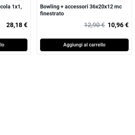
ccola 1x1,
Bowling + accessori 36x20x12 mc
finestrato
28,18 €
12,90 €
10,96 €
lo
Aggiungi al carrello