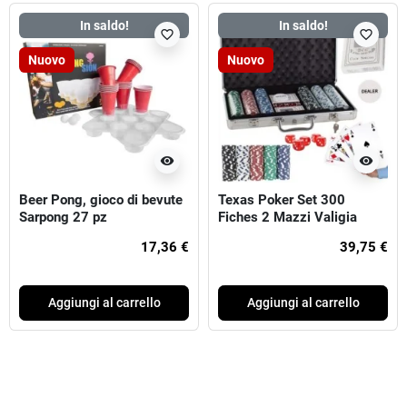
In saldo!
In saldo!
favorite_border
favorite_border
Nuovo
Nuovo
visibility
visibility
Beer Pong, gioco di bevute
Texas Poker Set 300
Sarpong 27 pz
Fiches 2 Mazzi Valigia
17,36 €
39,75 €
Aggiungi al carrello
Aggiungi al carrello