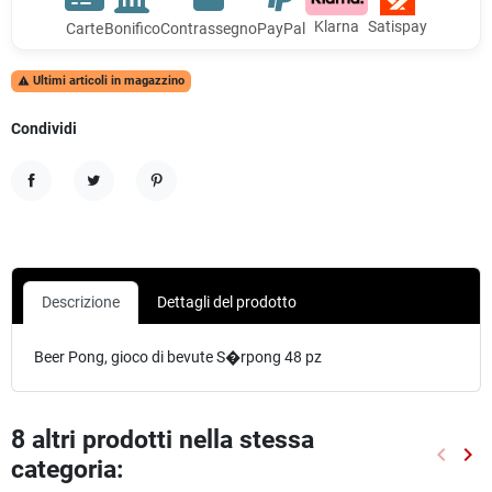
Klarna
Satispay
Carte
Bonifico
Contrassegno
PayPal
Ultimi articoli in magazzino

Condividi
Condividi
Twitta
Pinterest
Descrizione
Dettagli del prodotto
Beer Pong, gioco di bevute S�rpong 48 pz
8 altri prodotti nella stessa
keyboard_arrow_left
keyboard_arrow_right
categoria:
Preced
Suc