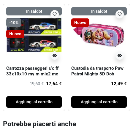
In saldo!
In saldo!
favorite_border
favorite_border
-10%
Nuovo
Nuovo
visibility
visibility
Carrozza passeggeri r/c ff
Custodia da trasporto Paw
33x10x10 my m mix2 mc
Patrol Mighty 3D Dob
19,60 €
17,64 €
12,49 €
Aggiungi al carrello
Aggiungi al carrello
Potrebbe piacerti anche