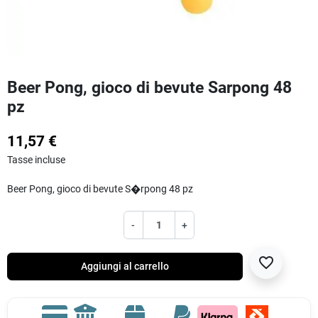
Beer Pong, gioco di bevute Sarpong 48
pz
11,57 €
Tasse incluse
Beer Pong, gioco di bevute S�rpong 48 pz
-
+
favorite_border
Aggiungi al carrello