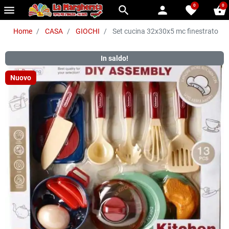
0
0
menu
search
person
favorite
shopping_basket
Home
CASA
GIOCHI
Set cucina 32x30x5 mc finestrato
In saldo!
Nuovo