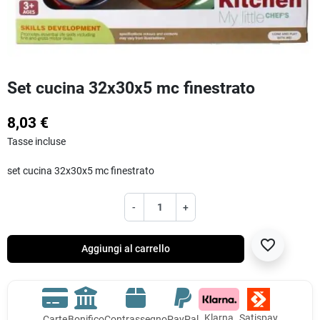
Set cucina 32x30x5 mc finestrato
8,03 €
Tasse incluse
set cucina 32x30x5 mc finestrato
-
+
favorite_border
Aggiungi al carrello
Klarna
Satispay
Carte
Bonifico
Contrassegno
PayPal