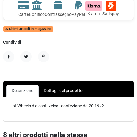
Klarna
Satispay
Carte
Bonifico
Contrassegno
PayPal
Ultimi articoli in magazzino

Condividi
Condividi
Twitta
Pinterest
Descrizione
Dettagli del prodotto
Hot Wheels die cast -veicoli confezione da 20 19x2
8 altri prodotti nella stessa