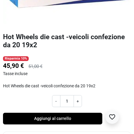
Hot Wheels die cast -veicoli confezione
da 20 19x2
Risparmia 10%
45,90 €
51,00 €
Tasse incluse
Hot Wheels die cast -veicoli confezione da 20 19x2
-
+
favorite_border
Aggiungi al carrello