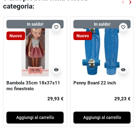
keyboard_arrow_left
keyboard_arrow_right
categoria:
Preced
Suc
In saldo!
In saldo!
favorite_border
favorite_border
Nuovo
Nuovo
visibility
visibility
Bambola 35cm 18x37x11
Penny Board 22 inch
mc finestrato
29,93 €
29,23 €
Aggiungi al carrello
Aggiungi al carrello