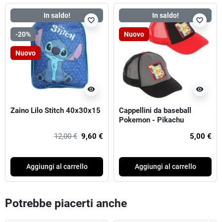
In saldo!
In saldo!
favorite_border
favorite_border
-20%
Nuovo
Nuovo
visibility
visibility
Zaino Lilo Stitch 40x30x15
Cappellini da baseball
Pokemon - Pikachu
12,00 €
9,60 €
5,00 €
Aggiungi al carrello
Aggiungi al carrello
Potrebbe piacerti anche