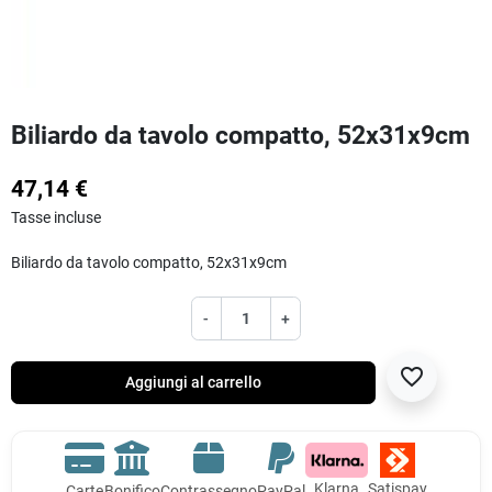
Biliardo da tavolo compatto, 52x31x9cm
47,14 €
Tasse incluse
Biliardo da tavolo compatto, 52x31x9cm
-
+
favorite_border
Aggiungi al carrello
Klarna
Satispay
Carte
Bonifico
Contrassegno
PayPal