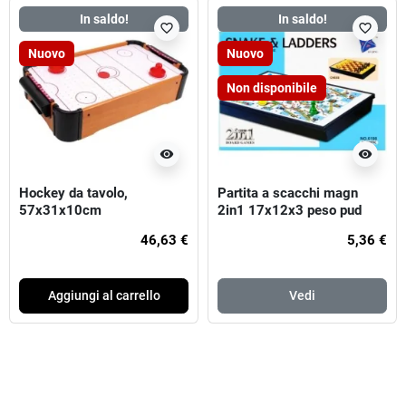
In saldo!
In saldo!
favorite_border
favorite_border
Nuovo
Nuovo
Non disponibile
visibility
visibility
Hockey da tavolo,
Partita a scacchi magn
57x31x10cm
2in1 17x12x3 peso pud
46,63 €
5,36 €
Aggiungi al carrello
Vedi