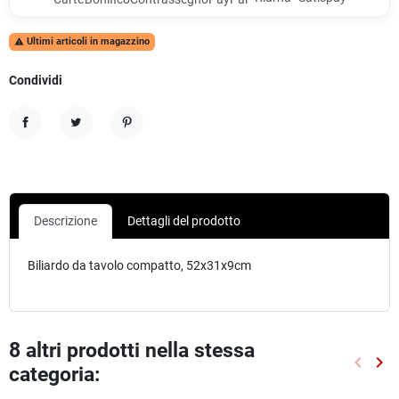
Ultimi articoli in magazzino

Condividi
Condividi
Twitta
Pinterest
Descrizione
Dettagli del prodotto
Biliardo da tavolo compatto, 52x31x9cm
8 altri prodotti nella stessa
keyboard_arrow_left
keyboard_arrow_right
categoria:
Preced
Suc