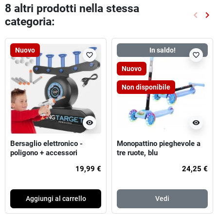
8 altri prodotti nella stessa
keyboard_arrow_left
keyboard_arrow_right
categoria:
Preced
Suc
Nuovo
In saldo!
favorite_border
favorite_border
Nuovo
Non disponibile
visibility
visibility
Bersaglio elettronico -
Monopattino pieghevole a
poligono + accessori
tre ruote, blu
19,99 €
24,25 €
Aggiungi al carrello
Vedi