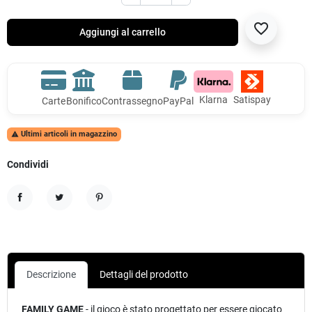
favorite_border
Aggiungi al carrello
Klarna
Satispay
Carte
Bonifico
Contrassegno
PayPal
Ultimi articoli in magazzino

Condividi
Condividi
Twitta
Pinterest
Descrizione
Dettagli del prodotto
FAMILY
GAME
- il gioco è stato progettato per essere giocato