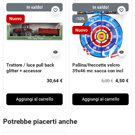
In saldo!
In saldo!
favorite_border
favorite_border
Nuovo
-10%
Nuovo
visibility
visibility
Trattore / luce pull back
Pallina/freccette velcro
glitter + accessor
39x46 mc sacca con incl
30,64 €
5,00 €
4,50 €
Aggiungi al carrello
Aggiungi al carrello
Potrebbe piacerti anche