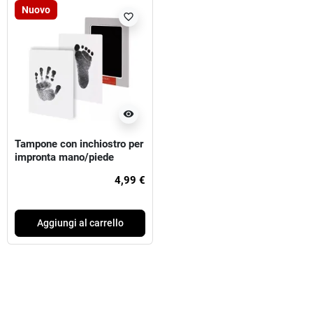
Nuovo
favorite_border
visibility
Tampone con inchiostro per
impronta mano/piede
4,99 €
Aggiungi al carrello