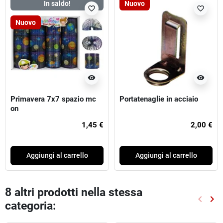
In saldo!
Nuovo
favorite_border
favorite_border
Nuovo
visibility
visibility
Primavera 7x7 spazio mc
Portatenaglie in acciaio
on
1,45 €
2,00 €
Aggiungi al carrello
Aggiungi al carrello
8 altri prodotti nella stessa
keyboard_arrow_left
keyboard_arrow_right
categoria:
Preced
Suc