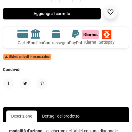
favorite_border
Aggiungi al carrello
Klarna
Satispay
Carte
Bonifico
Contrassegno
PayPal
Ultimi articoli in magazzino

Condividi
Condividi
Twitta
Pinterest
Descrizione
Dettagli del prodotto
modalità d'azione
- lo schermo del tablet con una diagonale