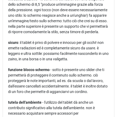
dello schermo di 8,5 "produce un'immagine grazie alla forza
della pressione. ogni tocco (non deve essere necessariamente
uno stilo: lo schermo reagisce anche a un'unghia!) fa apparire
un'immagine/testo sullo schermo: tutto ciò che crei su di esso.
nella parte superiore è presente un supporto che vi permetterà
di riporre comodamente la stilo, senza timore di perderla.
sicuro
: il tablet è privo di polvere e innocuo per gli occhi! non
emette radiazioni ed è completamente sicuro da usare. è
leggero e ultra sottile: possiamo facilmente nasconderlo in uno
zaino, in una borsa o in una valigetta.
funzione blocco schermo
- sotto è presente uno slider che ti
permetterà di proteggere il contenuto sullo schermo. ciò
proteggerà le note importanti, ad es. da scuola o dal lavoro,
dall'essere cancellati accidentalmente. il tablet è inoltre dotato
di un foro che permette di agganciarvi un cordino.
tutela dell'ambiente
- l'utilizzo del tablet dà anche un
contributo significativo alla tutela dell'ambiente. non è
necessario acquistare sempre accessori per