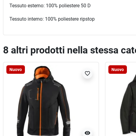
Tessuto esterno: 100% poliestere 50 D
Tessuto interno: 100% poliestere ripstop
8 altri prodotti nella stessa ca
Nuovo
Nuovo
favorite_border
visibility