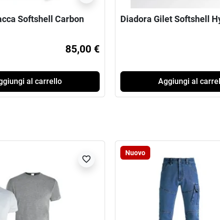
acca Softshell Carbon
Diadora Gilet Softshell H
85,00 €
giungi al carrello
Aggiungi al carrel
Nuovo
favorite_border