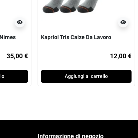
visibility
visibility
 Nimes
Kapriol Tris Calze Da Lavoro
35,00 €
12,00 €
lo
Aggiungi al carrello
Informazione di negozio