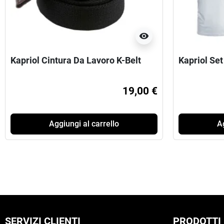
visibility
Kapriol Cintura Da Lavoro K-Belt
Kapriol Set
19,00 €
Aggiungi al carrello
Ag
SERVIZI CLIENTI
PRODOTTI