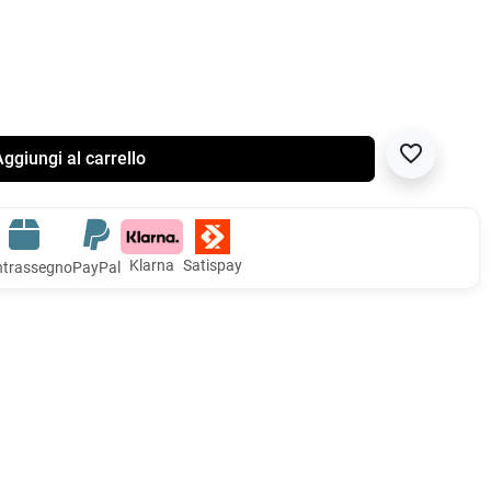
favorite_border
ggiungi al carrello
Klarna
Satispay
trassegno
PayPal