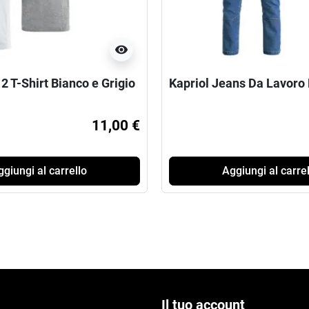
visibility
 2 T-Shirt Bianco e Grigio
Kapriol Jeans Da Lavoro
11,00 €
giungi al carrello
Aggiungi al carrel
Il tuo account