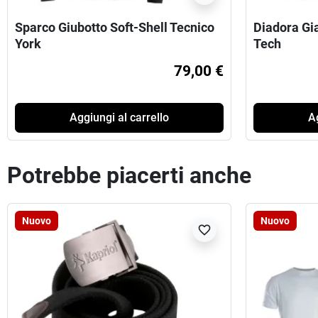
Sparco Giubotto Soft-Shell Tecnico
Diadora Gi
York
Tech
79,00 €
Aggiungi al carrello
Ag
Potrebbe piacerti anche
Nuovo
Nuovo
favorite_border