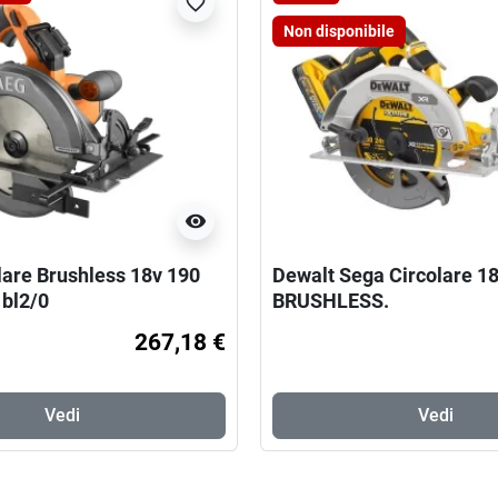
favorite_border
Non disponibile
visibility
lare Brushless 18v 190
Dewalt Sega Circolare 1
bl2/0
BRUSHLESS.
267,18 €
Vedi
Vedi