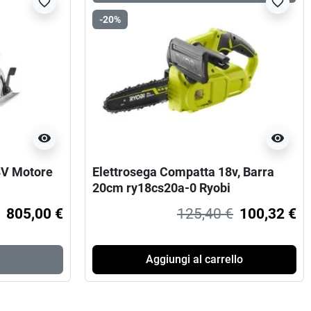
favorite_border
favorite_border
-20%
visibility
visibility
8V Motore
Elettrosega Compatta 18v, Barra
20cm ry18cs20a-0 Ryobi
805,00 €
125,40 €
100,32 €
Aggiungi al carrello