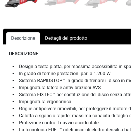
Descrizione
Dettagli del prodotto
DESCRIZIONE
:
Design a testa piatta, per massima accessibilità in spaz
In grado di fornire prestazioni pari a 1.200 W
Sistema RAPIDSTOP™ in grado di frenare il disco in m
Impugnatura laterale antivibrazioni AVS
Sistema FIXTEC™ per sostituzione del disco senza attr
Impugnatura ergonomica
Griglie antipolvere rimovibili, per proteggere il motore 
Calotta a sgancio rapido: massima capacità di taglio 
Protezione contro il riavvio accidentale
La tecnologia FUEL™ ridefinisce gli elettroutensili a b