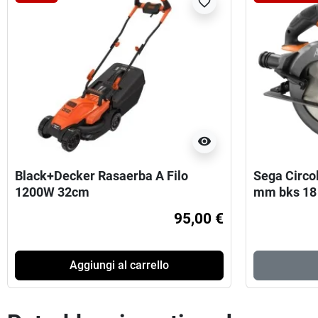
favorite_border
visibility
Black+Decker Rasaerba A Filo
Sega Circo
1200W 32cm
mm bks 18 
95,00 €
Aggiungi al carrello