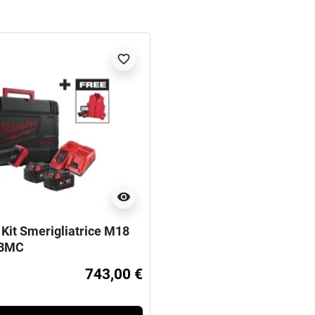
favorite_border
visibility
Kit Smerigliatrice M18
BMC
743,00 €