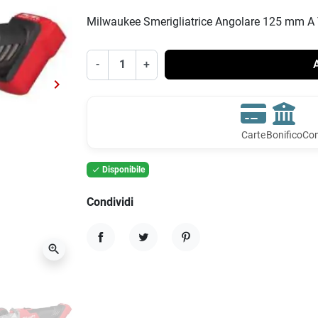
Milwaukee Smerigliatrice Angolare 125 mm A T
-
+
A
keyboard_arrow_right
Successivo
Carte
Bonifico
Con
Disponibile

Condividi
zoom_in
Condividi
Twitta
Pinterest