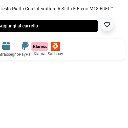
esta Piatta Con Interruttore A Slitta E Freno M18 FUEL™
favorite_border
ggiungi al carrello
Klarna
Satispay
trassegno
PayPal