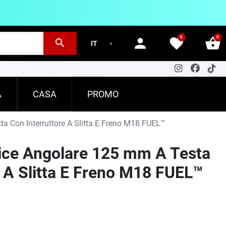
0
0
person
favorite
shopping_basket
search
A
CASA
PROMO
a Con Interruttore A Slitta E Freno M18 FUEL™
ice Angolare 125 mm A Testa
e A Slitta E Freno M18 FUEL™