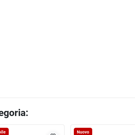
tegoria:
ile
Nuovo