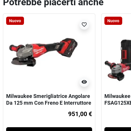
Potrebbe piacerti anche
Nuovo
Nuovo
favorite_border
visibility
Milwaukee Smerigliatrice Angolare
Milwaukee 
Da 125 mm Con Freno E Interruttore
FSAG125X
A Scorrimento 18 V 2x 8 Ah
951,00 €