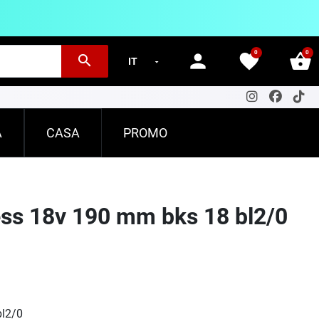
0
0
person
favorite
shopping_basket
search
A
CASA
PROMO
ess 18v 190 mm bks 18 bl2/0
bl2/0