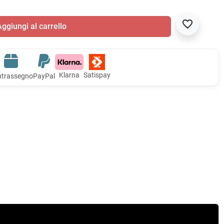
favorite_border
ggiungi al carrello
Klarna
Satispay
trassegno
PayPal