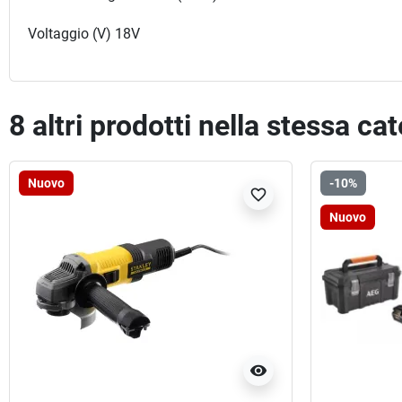
Voltaggio (V) 18V
8 altri prodotti nella stessa ca
Nuovo
-10%
favorite_border
Nuovo
visibility