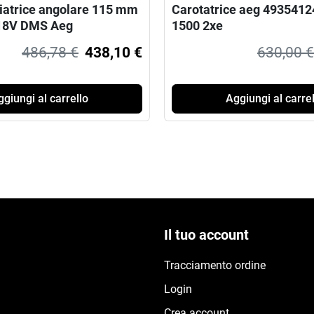
liatrice angolare 115 mm
Carotatrice aeg 4935412
 18V DMS Aeg
1500 2xe
486,78 €
438,10 €
630,00 €
giungi al carrello
Aggiungi al carrel
Il tuo account
Tracciamento ordine
Login
Crea account